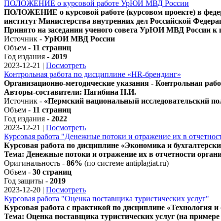
ПОЛОЖЕНИЕ о курсовой работе УрЮИ МВД России
ПОЛОЖЕНИЕ о курсовой работе (курсовом проекте) в феде
институт Министерства внутренних дел Российской Федера
Принято на заседании ученого совета УрЮИ МВД России к 
Источник -
УрЮИ МВД России
Объем -
11 страниц
Год издания -
2019
2023-12-21
|
Посмотреть
Контрольная работа по дисциплине «HR-брендинг»
Организационно-методические указания - Контрольная раб
Авторы-составители: Нагибина Н.И.
Источник -
«Пермский национальный исследовательский по
Объем -
11 страниц
Год издания -
2022
2023-12-21
|
Посмотреть
Курсовая работа "Денежные потоки и отражение их в отчетнос
Курсовая работа по дисциплине «Экономика и бухгалтерски
Тема: Денежные потоки и отражение их в отчетности орган
Оригинальность -
86%
(по системе antiplagiat.ru)
Объем -
30 страниц
Год защиты -
2019
2023-12-20
|
Посмотреть
Курсовая работа "Оценка поставщика туристических услуг"
Курсовая работа с практикой по дисциплине «Технология и
Тема: Оценка поставщика туристических услуг (на пример