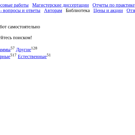
совые работы
Магистерские диссертации
Отчеты по практике
- вопросы и ответы
Авторам
Библиотека
Цены и акции
Отз
бот самостоятельно
уйтесь поиском!
57
128
раммы
Другие
517
51
арные
Естественные