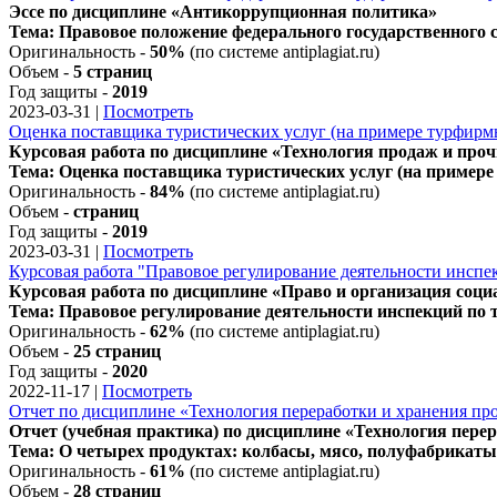
Эссе по дисциплине «Антикоррупционная политика»
Тема: Правовое положение федерального государственного
Оригинальность -
50%
(по системе antiplagiat.ru)
Объем -
5 страниц
Год защиты -
2019
2023-03-31
|
Посмотреть
Оценка поставщика туристических услуг (на примере турфирм
Курсовая работа по дисциплине «Технология продаж и про
Тема: Оценка поставщика туристических услуг (на пример
Оригинальность -
84%
(по системе antiplagiat.ru)
Объем -
страниц
Год защиты -
2019
2023-03-31
|
Посмотреть
Курсовая работа "Правовое регулирование деятельности инспе
Курсовая работа по дисциплине «Право и организация соци
Тема: Правовое регулирование деятельности инспекций по 
Оригинальность -
62%
(по системе antiplagiat.ru)
Объем -
25 страниц
Год защиты -
2020
2022-11-17
|
Посмотреть
Отчет по дисциплине «Технология переработки и хранения пр
Отчет (учебная практика) по дисциплине «Технология пере
Тема: О четырех продуктах: колбасы, мясо, полуфабрикаты
Оригинальность -
61%
(по системе antiplagiat.ru)
Объем -
28 страниц