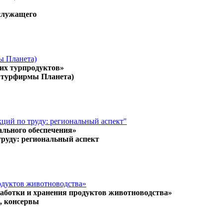
 служащего
ы Планета)
чих турпродуктов»
е турфирмы Планета)
кций по труду: региональный аспект"
ального обеспечения»
труду: региональный аспект
одуктов животноводства»
работки и хранения продуктов животноводства»
, консервы