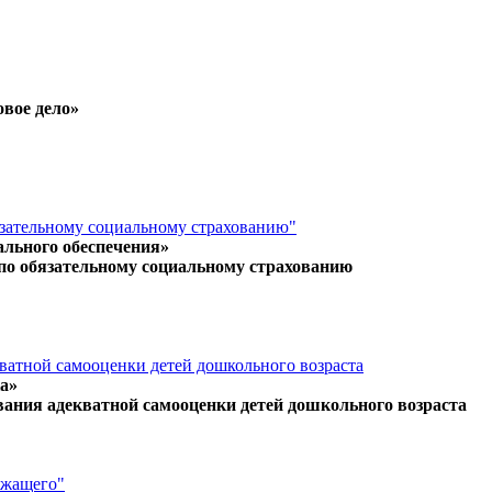
овое дело»
язательному социальному страхованию"
ального обеспечения»
 по обязательному социальному страхованию
кватной самооценки детей дошкольного возраста
а»
вания адекватной самооценки детей дошкольного возраста
ужащего"