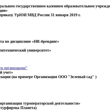
ральном государственном казенном образовательном учрежд
ции»
приказу УрЮИ МВД России 31 января 2019 г.
ота по дисциплине «HR-брендинг»
литехнический университет»
ти организации"
й учет»
изации (на примере Организация ООО "Зеленый сад" )
 организация туроператорской деятельности»
е турфирмы Планета)