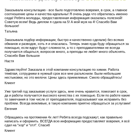
Заказывала консультацию - все было подготовлено вовремя, в срок, а главное
соотношение цены и качества идеальны! Я очень рада что обратилась именно
сюда! Ребята молодцы, предоставленная информация оказалась полезной!
Советую всем! Ведь диплом я сдала на 5! А мой муж на 4! Спасибо Вам
большое!
Татьяна
Заказывала подбор информации, быстро и качественно сделали) без всяких
обманов и разводов, хоть я и опасалась. Теперь знаю куда буду обращаться за
помощью, если вдруг будут сложности, а то с преподавателями не всегда
получается общаться, вопросов много, а преподы не любят много объяснять.
Спасибо Вам большое
Настя
Здравствуйте! Заказала в этой компании консультацию по химии. Работа
тяжёлая, сотрудники в нужный срок все мне разъяснили. Были небольшие
нестыковки, но это мелочи. Цены здесь приемлемые. Смело обращайтесь!
Клиент
Уже третий год заказываю услуги здесь, мне очень нравится, помогают в срок,
да и работы получается высокого качества с их помощью. Если по работе какие
то замечания в том числе от преподавателя, подсказывают как исправить без
проблем. Всегда вежливые, в такую компанию приятно обращаться за услугами!
Евгения
Обращаюсь на протяжении 4х лет! Ребята всегда подскажут, как правильно
написать и оформить. ВСЕГДА всю информацию предоставляют вовремя, я всё
сдал на "хор" и "отл". Спасиб
Клиент