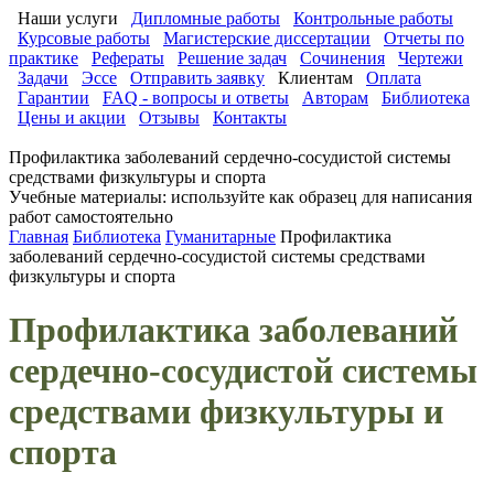
Наши услуги
Дипломные работы
Контрольные работы
Курсовые работы
Магистерские диссертации
Отчеты по
практике
Рефераты
Решение задач
Сочинения
Чертежи
Задачи
Эссе
Отправить заявку
Клиентам
Оплата
Гарантии
FAQ - вопросы и ответы
Авторам
Библиотека
Цены и акции
Отзывы
Контакты
Профилактика заболеваний сердечно-сосудистой системы
средствами физкультуры и спорта
Учебные материалы: используйте как образец для написания
работ самостоятельно
Главная
Библиотека
Гуманитарные
Профилактика
заболеваний сердечно-сосудистой системы средствами
физкультуры и спорта
Профилактика заболеваний
сердечно-сосудистой системы
средствами физкультуры и
спорта