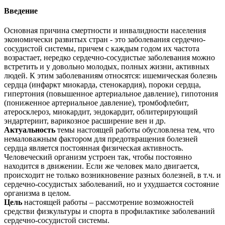
Введение
Основная причина смертности и инвалидности населения
экономически развитых стран - это заболевания сердечно-
сосудистой системы, причем с каждым годом их частота
возрастает, нередко сердечно-сосудистые заболевания можно
встретить и у довольно молодых, полных жизни, активных
людей. К этим заболеваниям относятся: ишемическая болезнь
сердца (инфаркт миокарда, стенокардия), пороки сердца,
гипертония (повышенное артериальное давление), гипотония
(пониженное артериальное давление), тромбофлебит,
атеросклероз, миокардит, эндокардит, облитерирующий
эндартериит, варикозное расширение вен и др.
Актуальность
темы настоящей работы обусловлена тем, что
немаловажным фактором для предотвращения болезней
сердца является постоянная физическая активность.
Человеческий организм устроен так, чтобы постоянно
находится в движении. Если же человек мало двигается,
происходит не только возникновение разных болезней, в т.ч. и
сердечно-сосудистых заболеваний, но и ухудшается состояние
организма в целом.
Цель
настоящей работы – рассмотрение возможностей
средстви физкультуры и спорта в профилактике заболеваний
сердечно-сосудистой системы.