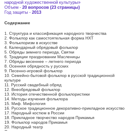
народной художественной культуры»
Объем -
20 вопросов (23 страницы)
Год защиты -
2013
Содержание
1. Структура и классификация народного творчества
2. Фольклор как самостоятельная форма НХТ
3. Фольклоризм в искусстве
4. Календарный обрядовый фольклор
5. Обряды зимнего периода, Святки
6. Традиции праздновании Масленицы
7. Обряды весеннее – летнего периода
8. Осенняя обрядность у русских
9. Песенно-игровой фольклор
10. Семейно-бытовой фольклор в русской традиционной
культуре
11. Русский свадебный обряд
12. Внеобрядовый фольклор
13. История отечественной фольклористики
14. Методы изучения фольклора
15. Миф. Мифология
16. Русское традиционное декоративно-прикладное искусство
17. Народный костюм в России
18. Прикладное творчество народов Прикамья
19. Фольклор народов Прикамья
20. Народный театр