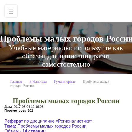
Проблемы малых городов Росси
Учебные материалы: используйте как
образец для написания работ
самостоятельно
Главная
Библиотека
Гуманитарные
Проблемы малых
городов России
Проблемы малых городов России
Дата
2017-05-04 12:16:07
Просмотров:
102
Реферат
по дисциплине «Регионалистика»
Тема:
Проблемы малых городов России
Объем -
14 страниц