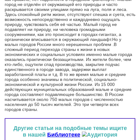
город не отделён от окружающей его природы и часто
раскрывается своими улицами прямо на луга, поля и леса.
Здесь спокойный ритм жизни, отсутствуют спешка и суета, есть
возможность непосредственно и каждодневно ощущать
природу, чувствовать себя её частью. Малый город не
подавляет ни природу, ни человека громадными
сооружениями, как это происходит в городах-гигантах, а
органически вписывается в окружающий ландшафт.Но у
малых городов России много нерешенных проблем .В
сложный период перехода страны к жизни в новых
экономических и социальных условиях именно малые города
оказались практически беззащитными. Их жители более, чем
кто-либо, ощутили спад производства, закрытие подчас
единственного в городе завода, задержки выплат
заработанной платы и т.д. В то же время малые и средние
города особенно значимы в политической, социально-
экономической и культурной жизни России. Из 15 000
действующих муниципальных образований малые и средние
города составляют подавляющее большинство. В России
насчитывается около 750 малых городов с численностью
населения до 50 тысяч жителей. Это три четверти всех
городов страны.
Другие статьи на подобные темы ищите
в нашей
Библиотеке