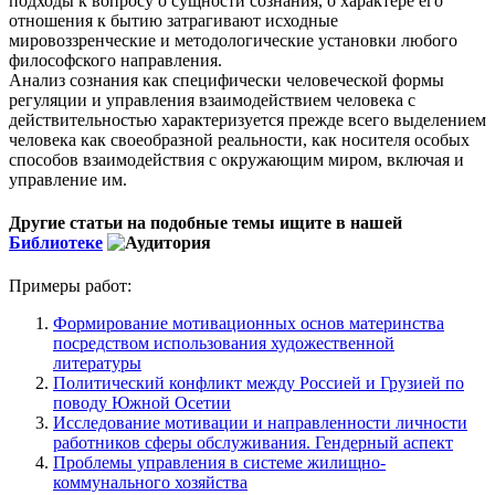
подходы к вопросу о сущности сознания, о характере его
отношения к бытию затрагивают исходные
мировоззренческие и методологические установки любого
философского направления.
Анализ сознания как специфически человеческой формы
регуляции и управления взаимодействием человека с
действительностью характеризуется прежде всего выделением
человека как своеобразной реальности, как носителя особых
способов взаимодействия с окружающим миром, включая и
управление им.
Другие статьи на подобные темы ищите в нашей
Библиотеке
Примеры работ:
Формирование мотивационных основ материнства
посредством использования художественной
литературы
Политический конфликт между Россией и Грузией по
поводу Южной Осетии
Исследование мотивации и направленности личности
работников сферы обслуживания. Гендерный аспект
Проблемы управления в системе жилищно-
коммунального хозяйства