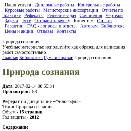
Наши услуги
Дипломные работы
Контрольные работы
Курсовые работы
Магистерские диссертации
Отчеты по
практике
Рефераты
Решение задач
Сочинения
Чертежи
Задачи
Эссе
Отправить заявку
Клиентам
Оплата
Гарантии
FAQ - вопросы и ответы
Авторам
Библиотека
Цены и акции
Отзывы
Контакты
Природа сознания
Учебные материалы: используйте как образец для написания
работ самостоятельно
Главная
Библиотека
Гуманитарные
Природа сознания
Природа сознания
Дата
2017-02-14 08:55:34
Просмотров:
88
Реферат
по дисциплине «Философия»
Тема:
Природа сознания
Объем -
15 страниц
Год защиты -
2012
Содержание