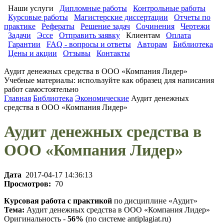
Наши услуги
Дипломные работы
Контрольные работы
Курсовые работы
Магистерские диссертации
Отчеты по
практике
Рефераты
Решение задач
Сочинения
Чертежи
Задачи
Эссе
Отправить заявку
Клиентам
Оплата
Гарантии
FAQ - вопросы и ответы
Авторам
Библиотека
Цены и акции
Отзывы
Контакты
Аудит денежных средства в ООО «Компания Лидер»
Учебные материалы: используйте как образец для написания
работ самостоятельно
Главная
Библиотека
Экономические
Аудит денежных
средства в ООО «Компания Лидер»
Аудит денежных средства в
ООО «Компания Лидер»
Дата
2017-04-17 14:36:13
Просмотров:
70
Курсовая работа с практикой
по дисциплине «Аудит»
Тема:
Аудит денежных средства в ООО «Компания Лидер»
Оригинальность -
56%
(по системе antiplagiat.ru)