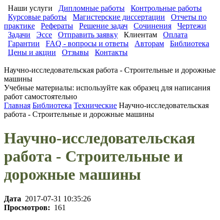
Наши услуги
Дипломные работы
Контрольные работы
Курсовые работы
Магистерские диссертации
Отчеты по
практике
Рефераты
Решение задач
Сочинения
Чертежи
Задачи
Эссе
Отправить заявку
Клиентам
Оплата
Гарантии
FAQ - вопросы и ответы
Авторам
Библиотека
Цены и акции
Отзывы
Контакты
Научно-исследовательская работа - Строительные и дорожные
машины
Учебные материалы: используйте как образец для написания
работ самостоятельно
Главная
Библиотека
Технические
Научно-исследовательская
работа - Строительные и дорожные машины
Научно-исследовательская
работа - Строительные и
дорожные машины
Дата
2017-07-31 10:35:26
Просмотров:
161