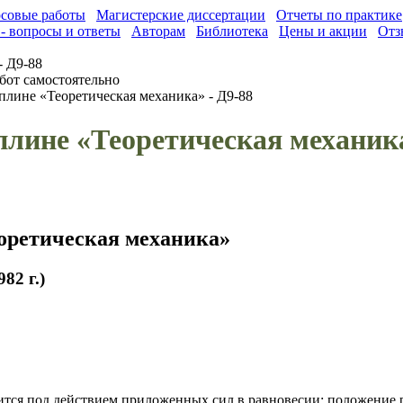
совые работы
Магистерские диссертации
Отчеты по практике
- вопросы и ответы
Авторам
Библиотека
Цены и акции
Отз
- Д9-88
бот самостоятельно
плине «Теоретическая механика» - Д9-88
плине «Теоретическая механика
оретическая механика»
82 г.)
ся под действием приложенных сил в равновесии; положение равн