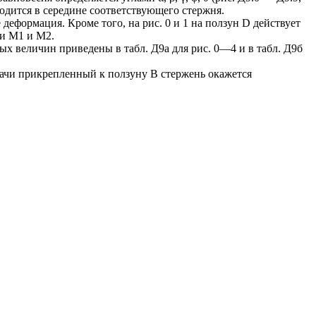
аходится в середине соответствующего стержня.
еформация. Кроме того, на рис. 0 и 1 на ползун D действует
и М1 и M2.
ых величин приведены в табл. Д9а для рис. 0—4 и в табл. Д9б
адачи прикрепленный к ползуну В стержень окажется