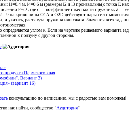
ы: l1=0,4 м, l4=0,6 м (размеры l2 и l3 произвольны); точка Е н
исленно F=сλ, где с — коэффициент жесткости пружины, λ — ее д
с. 2—9 на кривошипы O1А и O2D действуют пары сил с моментам
 и указать, растянута пружина или сжата. Значения всех заданн
ьютонометрах.
о определяется углом α. Если на чертеже решаемого варианта з
пленной к ползуну с другой стороны.
е
ка»
го продукта Пермского края
омобили". Вариант 3)
ция» (вариант 16)
азать
консультацию по написанию, мы с радостью вам поможем!
гко нас найти, сообщество "
Аудитория
"