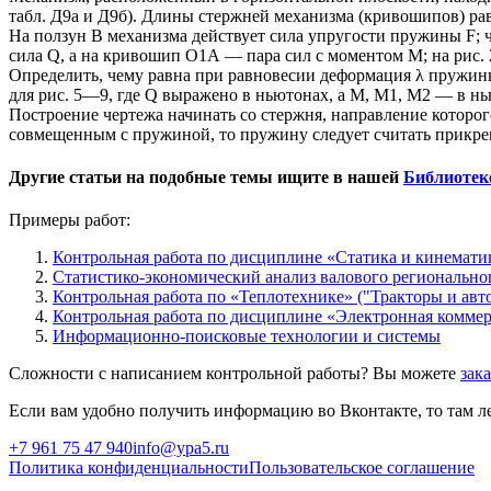
табл. Д9а и Д9б). Длины стержней механизма (кривошипов) равн
На ползун В механизма действует сила упругости пружины F; ч
сила Q, а на кривошип O1А — пара сил с моментом М; на ри
Определить, чему равна при равновесии деформация λ пружины,
для рис. 5—9, где Q выражено в ньютонах, а М, М1, М2 — в н
Построение чертежа начинать со стержня, направление которог
совмещенным с пружиной, то пружину следует считать прикре
Другие статьи на подобные темы ищите в нашей
Библиотек
Примеры работ:
Контрольная работа по дисциплине «Статика и кинемати
Статистико-экономический анализ валового регионально
Контрольная работа по «Теплотехнике» ("Тракторы и авт
Контрольная работа по дисциплине «Электронная коммер
Информационно-поисковые технологии и системы
Сложности с написанием контрольной работы? Вы можете
зак
Если вам удобно получить информацию во Вконтакте, то там ле
+7 961 75 47 940
info@ypa5.ru
Политика конфиденциальности
Пользовательское соглашение