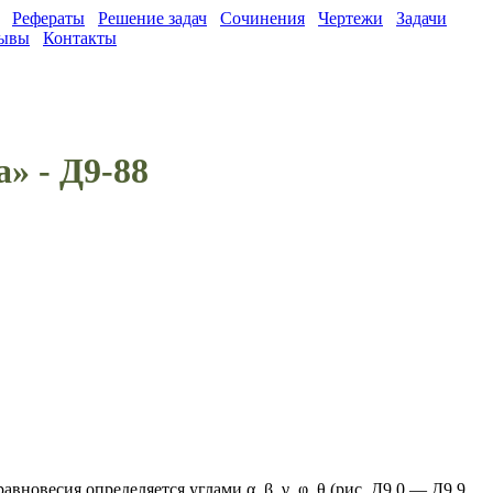
Рефераты
Решение задач
Сочинения
Чертежи
Задачи
ывы
Контакты
» - Д9-88
овесия определяется углами α, β, γ, φ, θ (рис. Д9.0 — Д9.9,