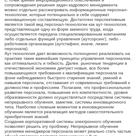
С точки зрения информационного обеспечения и
сопровождения решения задач кадрового менеджмента
можно отдельно рассматривать информационные персонал-
технологии, которые потенциально в себе содержат
инновационную составляющую. Достаточно перспективным
является такой вид персонал-технологии как аут-технология,
представляющая одну из форм заемного труда, когда
осуществляется передача специализированным компаниям
либо отдельных функций управления (аутсорсинг), либо -
работников организации (аутстафинг, иначе, лизинг
персонала).
Аут-технология дает возможность полноценно реализовать на
практике такие важнейшие принципы управления персоналом,
как оптимальность и гибкость. Далее. рыночные тенденции в
отечественной экономике диктуют новые, все более
повышающиеся требования к квалификации персонала на
фоне наблюдаемого быстрого старения знаний, умений и
навыков персонала, отставания от современных требований к
должностям и профессиям. Полагаем, что профессиональное
развитие персонала, повышение его компетентности, уровня
образованности должно осуществляться посредством системы
непрерывного обучения, заметим, системы инновационного
типа. Наиболее сложным моментом в инновационном
обучении является реализация методов самостоятельного
приобретения знаний.
Создание корпоративной системы электронного обучения
позволяет решить эту проблему. Непрерывное обучение
усилиями менеджеров персонала может реально стать частью