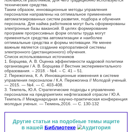
лояльности работников, для чего традиционно используются
технические средства.
Таким образом, инновационные методы управления
персоналом направлены на оптимальное применение
автоматизированных систем развития, подбора и обучения
персонала. Для найма работников могут быть сформированы
электронные базы вакансий. В целях формирование
программ прогрессивных форм оплаты труда могут
применяться средства автоматизации и наиболее
оптимальные средства и формы мотивации. Не менее
важным является создание корпоративной системы
электронного (дистанционного) обучения.
Список использованных источников
1. Борщева, А. В. Оценка эффективности кадровой политики
организации / А. В. Борщева // Вестник экспериментального
образования. – 2018. - №4. – С. 41 – 51.
2. Пережогина, К. А. Инновационные изменения в системе
управления персоналом / К.А. Пережогина // Молодой ученый.
— 2015. — №4. — С. 403-408.
3. Темпель, Ю.А. Стратегические подходы к управлению
персоналом на предприятиях нефтегазовой отрасли / Ю.А.
Темпель // Международная научно-практическая конференция
молодых ученых. — Тюмень,2016. — С. 130-132
Другие статьи на подобные темы ищите
в нашей
Библиотеке