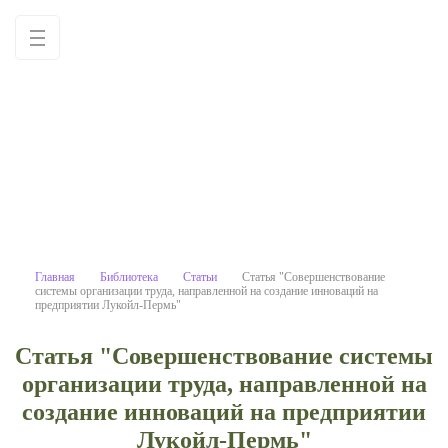
Статья "Совершенствование сис
Учебные материалы: используйте как
образец для написания работ
самостоятельно
Главная
Библиотека
Статьи
Статья "Совершенствование
системы организации труда, направленной на создание инноваций на
предприятии Лукойл-Пермь"
Статья "Совершенствование системы
организации труда, направленной на
создание инноваций на предприятии
Лукойл-Пермь"