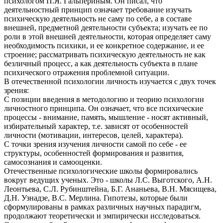
психологом П.Я. Гальпериным. Он писал, что
деятельностный принцип означает требование изучать
психическую деятельность не саму по себе, а в составе
внешней, предметной деятельности субъекта; изучать ее по
роли в этой внешней деятельности, которая определяет саму
необходимость психики, и ее конкретное содержание, и ее
строение; рассматривать психическую деятельность не как
безличный процесс, а как деятельность субъекта в плане
психического отражения проблемной ситуации.
В отечественной психологии личность изучается с двух точек
зрения:
С позиции введения в методологию и теорию психологии
личностного принципа. Он означает, что все психические
процессы - внимание, память, мышление - носят активный,
избирательный характер, т.е. зависят от особенностей
личности (мотивации, интересов, целей, характера).
С точки зрения изучения личности самой по себе - ее
структуры, особенностей формирования и развития,
самосознания и самооценки.
Отечественные психологические школы формировались
вокруг ведущих ученых. Это - школы Л.С. Выготского, А.Н.
Леонтьева, С.Л. Рубинштейна, Б.Г. Ананьева, В.Н. Мясищева,
Д.Н. Узнадзе, В.С. Мерлина. Гипотезы, которые были
сформулированы в рамках различных научных парадигм,
продолжают теоретически и эмпирически исследоваться.