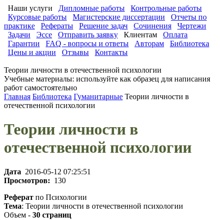
Наши услуги
Дипломные работы
Контрольные работы
Курсовые работы
Магистерские диссертации
Отчеты по
практике
Рефераты
Решение задач
Сочинения
Чертежи
Задачи
Эссе
Отправить заявку
Клиентам
Оплата
Гарантии
FAQ - вопросы и ответы
Авторам
Библиотека
Цены и акции
Отзывы
Контакты
Теории личности в отечественной психологии
Учебные материалы: используйте как образец для написания
работ самостоятельно
Главная
Библиотека
Гуманитарные
Теории личности в
отечественной психологии
Теории личности в
отечественной психологии
Дата
2016-05-12 07:25:51
Просмотров:
130
Реферат
по Психологии
Тема
: Теории личности в отечественной психологии
Объем -
30 страниц