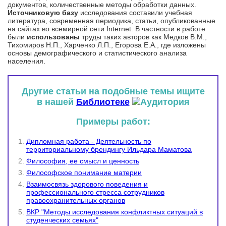
документов, количественные методы обработки данных.
Источниковую
базу
исследования составили учебная
литература, современная периодика, статьи, опубликованные
на сайтах во всемирной сети Internet. В частности в работе
были
использованы
труды таких авторов как Медков В.М.,
Тихомиров Н.П., Харченко Л.П., Егорова Е.А., где изложены
основы демографического и статистического анализа
населения.
Другие статьи на подобные темы ищите
в нашей
Библиотеке
Примеры работ:
Дипломная работа - Деятельность по
территориальному брендингу Ильдара Маматова
Философия, ее смысл и ценность
Философское понимание материи
Взаимосвязь здорового поведения и
профессионального стресса сотрудников
правоохранительных органов
ВКР "Методы исследования конфликтных ситуаций в
студенческих семьях"