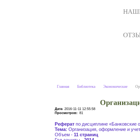
НАШ
ОТЗ
Организация, офор
Учебные материалы:
Главная
Библиотека
Экономические
Ор
Организаци
Дата
2016-11-11 12:55:58
Просмотров:
81
Реферат
по дисциплине «Банковские 
Тема:
Организация, оформление и учет
Объем -
11 страниц
Год защиты -
2014