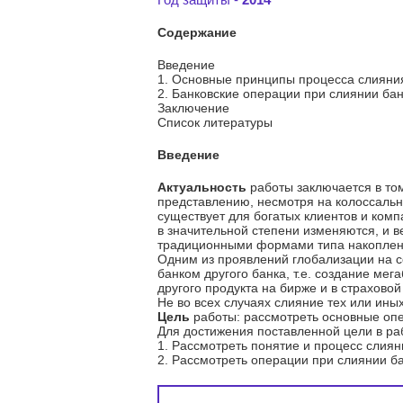
Содержание
Введение
1. Основные принципы процесса слияни
2. Банковские операции при слиянии ба
Заключение
Список литературы
Введение
Актуальность
работы заключается в том
представлению, несмотря на колоссальн
существует для богатых клиентов и ком
в значительной степени изменяются, и в
традиционными формами типа накоплени
Одним из проявлений глобализации на с
банком другого банка, т.е. создание ме
другого продукта на бирже и в страховой
Не во всех случаях слияние тех или ин
Цель
работы: рассмотреть основные опе
Для достижения поставленной цели в 
1. Рассмотреть понятие и процесс слиян
2. Рассмотреть операции при слиянии ба