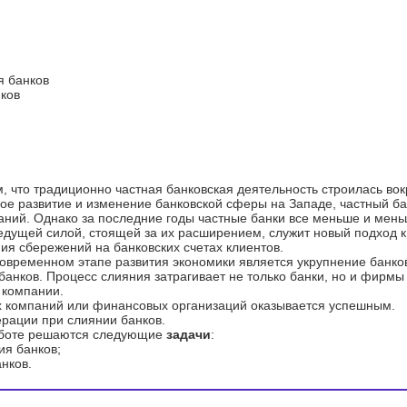
я банков
нков
, что традиционно частная банковская деятельность строилась вок
ое развитие и изменение банковской сферы на Западе, частный ба
паний. Однако за последние годы частные банки все меньше и мен
едущей силой, стоящей за их расширением, служит новый подход к
я сбережений на банковских счетах клиентов.
овременном этапе развития экономики является укрупнение банков
габанков. Процесс слияния затрагивает не только банки, но и фирм
 компании.
ых компаний или финансовых организаций оказывается успешным.
рации при слиянии банков.
работе решаются следующие
задачи
:
ия банков;
нков.