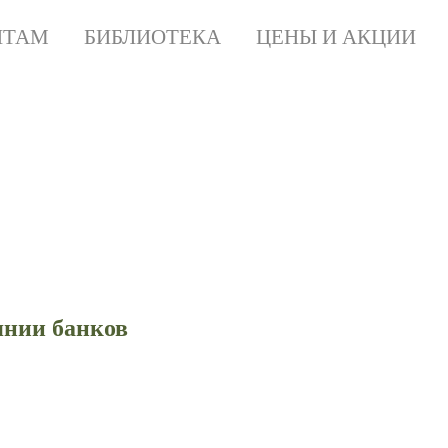
НТАМ
БИБЛИОТЕКА
ЦЕНЫ И АКЦИИ
при слиянии банков
абот самостоятельно
янии банков