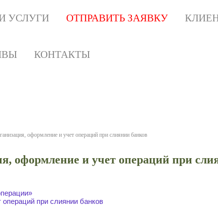
И УСЛУГИ
ОТПРАВИТЬ ЗАЯВКУ
КЛИЕ
ЫВЫ
КОНТАКТЫ
мление и учет операций 
 используйте как образец для написания р
ганизация, оформление и учет операций при слиянии банков
я, оформление и учет операций при сли
операции»
 операций при слиянии банков