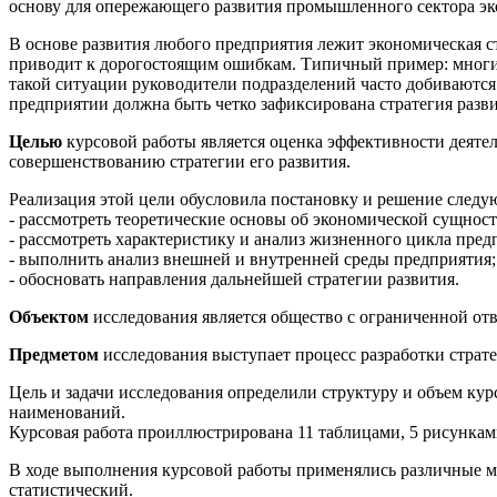
основу для опережающего развития промышленного сектора э
В основе развития любого предприятия лежит экономическая ст
приводит к дорогостоящим ошибкам. Типичный пример: многие
такой ситуации руководители подразделений часто добиваются
предприятии должна быть четко зафиксирована стратегия разви
Целью
курсовой работы является оценка эффективности деяте
совершенствованию стратегии его развития.
Реализация этой цели обусловила постановку и решение след
- рассмотреть теоретические основы об экономической сущнос
- рассмотреть характеристику и анализ жизненного цикла пред
- выполнить анализ внешней и внутренней среды предприятия;
- обосновать направления дальнейшей стратегии развития.
Объектом
исследования является общество с ограниченной отв
Предметом
исследования выступает процесс разработки страт
Цель и задачи исследования определили структуру и объем кур
наименований.
Курсовая работа проиллюстрирована 11 таблицами, 5 рисункам
В ходе выполнения курсовой работы применялись различные ме
статистический.