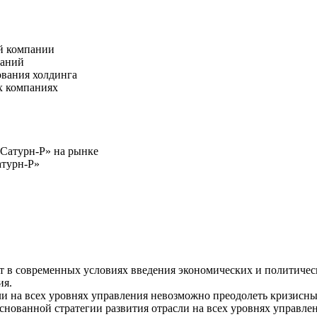
ой компании
паний
ования холдинга
х компаниях
«Сатурн-Р» на рынке
атурн-Р»
т в современных условиях введения экономических и политическ
ия.
сли на всех уровнях управления невозможно преодолеть кризисн
снованной стратегии развития отрасли на всех уровнях управле