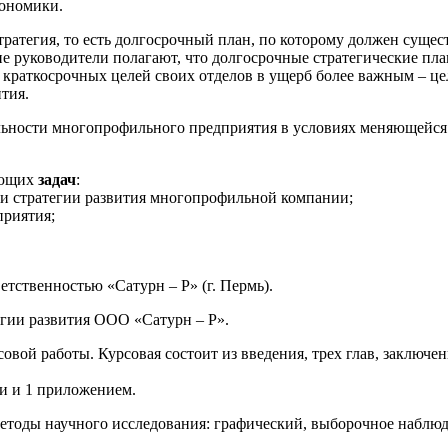
кономики.
ратегия, то есть долгосрочный план, по которому должен сущест
 руководители полагают, что долгосрочные стратегические пла
 краткосрочных целей своих отделов в ущерб более важным – це
тия.
льности многопрофильного предприятия в условиях меняющейся
ующих
задач
:
ти стратегии развития многопрофильной компании;
приятия;
етственностью «Сатурн – Р» (г. Пермь).
егии развития ООО «Сатурн – Р».
совой работы. Курсовая состоит из введения, трех глав, заключ
и и 1 приложением.
тоды научного исследования: графический, выборочное наблюде