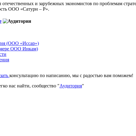
 отечественных и зарубежных экономистов по проблемам страте
ость ООО «Сатурн – Р».
е
тия (ООО «Иссар»)
римере ООО Инкам)
сти
ения
азать
консультацию по написанию, мы с радостью вам поможем!
гко нас найти, сообщество "
Аудитория
"