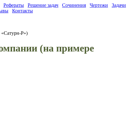
Рефераты
Решение задач
Сочинения
Чертежи
Задачи
ывы
Контакты
 «Сатурн-Р»)
омпании (на примере