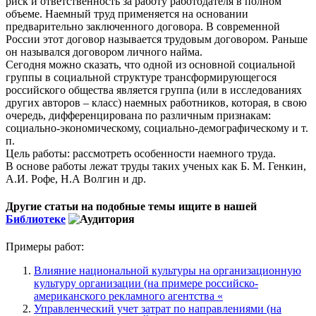
риск и ответственность за работу работодателя в полном
объеме. Наемный труд применяется на основании
предварительно заключенного договора. В современной
России этот договор называется трудовым договором. Раньше
он назывался договором личного найма.
Сегодня можно сказать, что одной из основной социальной
группы в социальной структуре трансформирующегося
российского общества является группа (или в исследованиях
других авторов – класс) наемных работников, которая, в свою
очередь, дифференцирована по различным признакам:
социально-экономическому, социально-демографическому и т.
п.
Цель работы: рассмотреть особенности наемного труда.
В основе работы лежат труды таких ученых как Б. М. Генкин,
А.И. Рофе, Н.А Волгин и др.
Другие статьи на подобные темы ищите в нашей
Библиотеке
Примеры работ:
Влияние национальной культуры на организационную
культуру организации (на примере российско-
американского рекламного агентства «
Управленческий учет затрат по направлениями (на