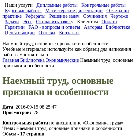
Наши услуги
Дипломные работы
Контрольные работы
Курсовые работы
Магистерские диссертации
Отчеты по
практике
Рефераты
Решение задач
Сочинения
Чертежи
Задачи
Эссе
Отправить заявку
Клиентам
Оплата
Гарантии
FAQ - вопросы и ответы
Авторам
Библиотека
Цены и акции
Отзывы
Контакты
Наемный труд, основные признаки и особенности
Учебные материалы: используйте как образец для написания
работ самостоятельно
Главная
Библиотека
Экономические
Наемный труд, основные
признаки и особенности
Наемный труд, основные
признаки и особенности
Дата
2016-09-15 08:25:47
Просмотров:
78
Контрольная работа
по дисциплине «Экономика труда»
Тема:
Наемный труд, основные признаки и особенности
Объем -
17 страниц