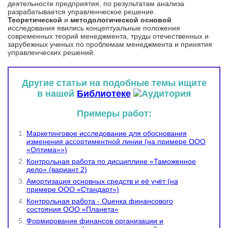
деятельности предприятия, по результатам анализа
разрабатывается управленческое решение.
Теоретической
и
методологической
основой
исследования явились концептуальные положения
современных теорий менеджмента, труды отечественных и
зарубежных ученых по проблемам менеджмента и принятия
управленческих решений.
Другие статьи на подобные темы ищите
в нашей
Библиотеке
Примеры работ:
Маркетинговое исследование для обоснования
изменения ассортиментной линии (на примере ООО
«Оптима»»)
Контрольная работа по дисциплине «Таможенное
дело» (вариант 2)
Амортизация основных средств и её учёт (на
примере ООО «Стандарт»)
Контрольная работа - Оценка финансового
состояния ООО «Планета»
Формирование финансов организации и