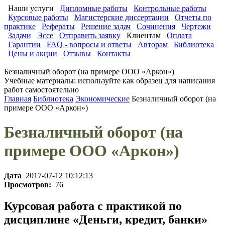
Наши услуги
Дипломные работы
Контрольные работы
Курсовые работы
Магистерские диссертации
Отчеты по
практике
Рефераты
Решение задач
Сочинения
Чертежи
Задачи
Эссе
Отправить заявку
Клиентам
Оплата
Гарантии
FAQ - вопросы и ответы
Авторам
Библиотека
Цены и акции
Отзывы
Контакты
Безналичный оборот (на примере ООО «Аркон»)
Учебные материалы: используйте как образец для написания
работ самостоятельно
Главная
Библиотека
Экономические
Безналичный оборот (на
примере ООО «Аркон»)
Безналичный оборот (на
примере ООО «Аркон»)
Дата
2017-07-12 10:12:13
Просмотров:
76
Курсовая работа с практикой по
дисциплине «Деньги, кредит, банки»