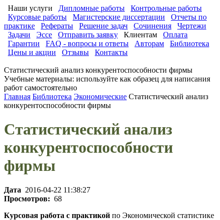
Наши услуги
Дипломные работы
Контрольные работы
Курсовые работы
Магистерские диссертации
Отчеты по
практике
Рефераты
Решение задач
Сочинения
Чертежи
Задачи
Эссе
Отправить заявку
Клиентам
Оплата
Гарантии
FAQ - вопросы и ответы
Авторам
Библиотека
Цены и акции
Отзывы
Контакты
Статистический анализ конкурентоспособности фирмы
Учебные материалы: используйте как образец для написания
работ самостоятельно
Главная
Библиотека
Экономические
Статистический анализ
конкурентоспособности фирмы
Статистический анализ
конкурентоспособности
фирмы
Дата
2016-04-22 11:38:27
Просмотров:
68
Курсовая работа с практикой
по Экономической статистике