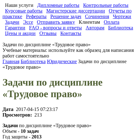
Наши услуги
Дипломные работы
Контрольные работы
Курсовые работы
Магистерские диссертации
Отчеты по
практике
Рефераты
Решение задач
Сочинения
Чертежи
Задачи
Эссе
Отправить заявку
Клиентам
Оплата
Гарантии
FAQ - вопросы и ответы
Авторам
Библиотека
Цены и акции
Отзывы
Контакты
Задачи по дисциплине «Трудовое право»
Учебные материалы: используйте как образец для написания
работ самостоятельно
Главная
Библиотека
Юридические
Задачи по дисциплине
«Трудовое право»
Задачи по дисциплине
«Трудовое право»
Дата
2017-04-15 07:23:17
Просмотров:
213
Задачи
по дисциплине «Трудовое право»
Объем -
10 задач
Год защиты -
2013