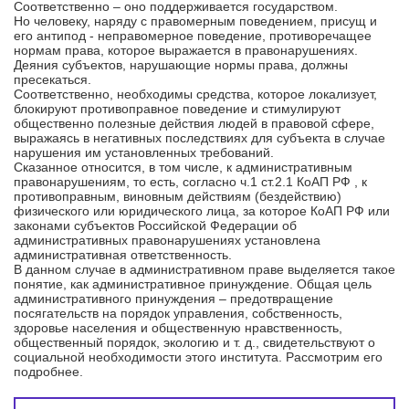
Соответственно – оно поддерживается государством.
Но человеку, наряду с правомерным поведением, присущ и
его антипод - неправомерное поведение, противоречащее
нормам права, которое выражается в правонарушениях.
Деяния субъектов, нарушающие нормы права, должны
пресекаться.
Соответственно, необходимы средства, которое локализует,
блокируют противоправное поведение и стимулируют
общественно полезные действия людей в правовой сфере,
выражаясь в негативных последствиях для субъекта в случае
нарушения им установленных требований.
Сказанное относится, в том числе, к административным
правонарушениям, то есть, согласно ч.1 ст.2.1 КоАП РФ , к
противоправным, виновным действиям (бездействию)
физического или юридического лица, за которое КоАП РФ или
законами субъектов Российской Федерации об
административных правонарушениях установлена
административная ответственность.
В данном случае в административном праве выделяется такое
понятие, как административное принуждение. Общая цель
административного принуждения – предотвращение
посягательств на порядок управления, собственность,
здоровье населения и общественную нравственность,
общественный порядок, экологию и т. д., свидетельствуют о
социальной необходимости этого института. Рассмотрим его
подробнее.