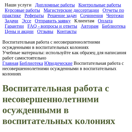
Наши услуги
Дипломные работы
Контрольные работы
Курсовые работы
Магистерские диссертации
Отчеты по
практике
Рефераты
Решение задач
Сочинения
Чертежи
Задачи
Эссе
Отправить заявку
Клиентам
Оплата
Гарантии
FAQ - вопросы и ответы
Авторам
Библиотека
Цены и акции
Отзывы
Контакты
Воспитательная работа с несовершеннолетними
осужденными в воспитательных колониях
Учебные материалы: используйте как образец для написания
работ самостоятельно
Главная
Библиотека
Юридические
Воспитательная работа с
несовершеннолетними осужденными в воспитательных
колониях
Воспитательная работа с
несовершеннолетними
осужденными в
воспитательных колониях