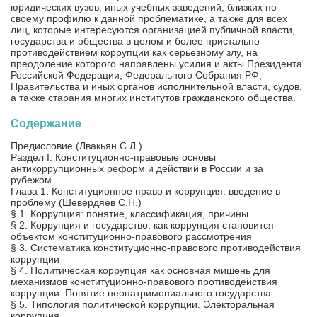
юридических вузов, иных учебных заведений, близких по
своему профилю к данной проблематике, а также для всех
лиц, которые интересуются организацией публичной власти,
государства и общества в целом и более пристально
противодействием коррупции как серьезному злу, на
преодоление которого направлены усилия и акты Президента
Российской Федерации, Федерального Собрания РФ,
Правительства и иных органов исполнительной власти, судов,
а также старания многих институтов гражданского общества.
Содержание
Предисловие (Лвакьян С.Л.)
Раздел I. Конституционно-правовые основы
антикоррупционных реформ и действий в России и за
рубежом
Глава 1. Конституционное право и коррупция: введение в
проблему (Шевердяев С.Н.)
§ 1. Коррупция: понятие, классификация, причины
§ 2. Коррупция и государство: как коррупция становится
объектом конституционно-правового рассмотрения
§ 3. Систематика конституционно-правового противодействия
коррупции
§ 4. Политическая коррупция как основная мишень для
механизмов конституционно-правового противодействия
коррупции. Понятие неопатримониального государства
§ 5. Типология политической коррупции. Электоральная
коррупция