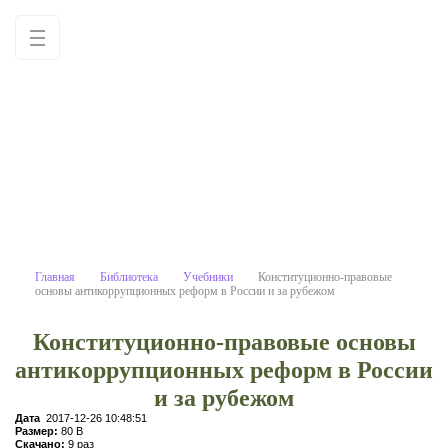
Конституционно-правовые основ
Учебные материалы: используйте как
образец для написания работ
самостоятельно
Главная
Библиотека
Учебники
Конституционно-правовые
основы антикоррупционных реформ в России и за рубежом
Конституционно-правовые основы
антикоррупционных реформ в России
и за рубежом
Дата
2017-12-26 10:48:51
Размер:
80 B
Скачано:
9 раз