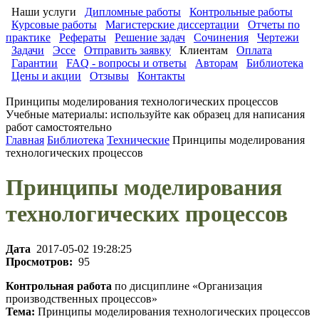
Наши услуги
Дипломные работы
Контрольные работы
Курсовые работы
Магистерские диссертации
Отчеты по
практике
Рефераты
Решение задач
Сочинения
Чертежи
Задачи
Эссе
Отправить заявку
Клиентам
Оплата
Гарантии
FAQ - вопросы и ответы
Авторам
Библиотека
Цены и акции
Отзывы
Контакты
Принципы моделирования технологических процессов
Учебные материалы: используйте как образец для написания
работ самостоятельно
Главная
Библиотека
Технические
Принципы моделирования
технологических процессов
Принципы моделирования
технологических процессов
Дата
2017-05-02 19:28:25
Просмотров:
95
Контрольная работа
по дисциплине «Организация
производственных процессов»
Тема:
Принципы моделирования технологических процессов