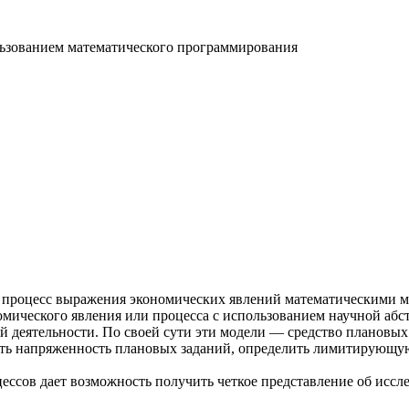
льзованием математического программирования
й процесс выражения экономических явлений математическими 
мического явления или процесса с использованием научной абс
 деятельности. По своей сути эти модели — средство плановых 
ить напряженность плановых заданий, определить лимитирующую
ссов дает возможность получить четкое представление об исслед