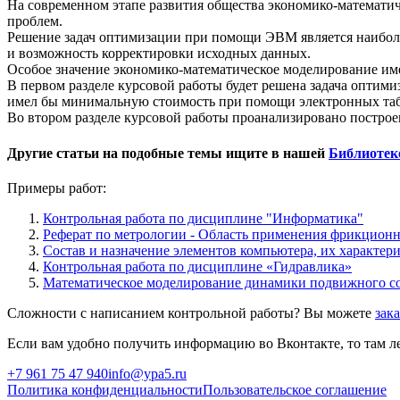
На современном этапе развития общества экономико-математи
проблем.
Решение задач оптимизации при помощи ЭВМ является наиболе
и возможность корректировки исходных данных.
Особое значение экономико-математическое моделирование имее
В первом разделе курсовой работы будет решена задача оптим
имел бы минимальную стоимость при помощи электронных табл
Во втором разделе курсовой работы проанализировано построен
Другие статьи на подобные темы ищите в нашей
Библиотек
Примеры работ:
Контрольная работа по дисциплине "Информатика"
Реферат по метрологии - Область применения фрикцион
Состав и назначение элементов компьютера, их характер
Контрольная работа по дисциплине «Гидравлика»
Математическое моделирование динамики подвижного со
Сложности с написанием контрольной работы? Вы можете
зак
Если вам удобно получить информацию во Вконтакте, то там ле
+7 961 75 47 940
info@ypa5.ru
Политика конфиденциальности
Пользовательское соглашение