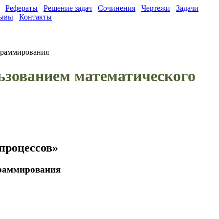
Рефераты
Решение задач
Сочинения
Чертежи
Задачи
ывы
Контакты
граммирования
ьзованием математического
процессов»
граммирования