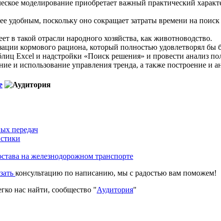
ческое моделирование приобретает важный практический характ
е удобным, поскольку оно сокращает затраты времени на поиск
т в такой отрасли народного хозяйства, как животноводство.
изации кормового рациона, который полностью удовлетворял бы 
иц Excel и надстройки «Поиск решения» и провести анализ по
ие и использование управления тренда, а также построение и а
е
ных передач
истики
става на железнодорожном транспорте
азать
консультацию по написанию, мы с радостью вам поможем!
гко нас найти, сообщество "
Аудитория
"