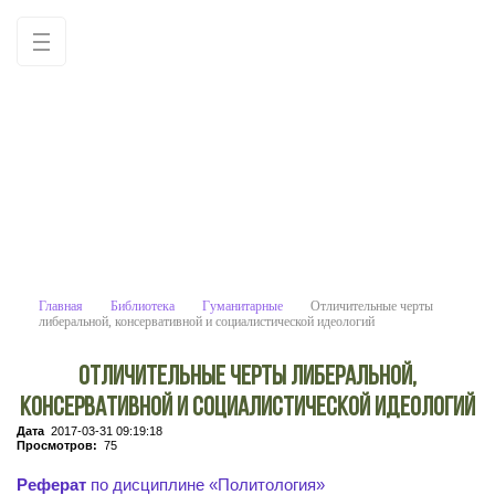
Отличительные черты либеральной, консерв
Учебные материалы: используйте как образец для
написания работ самостоятельно
Главная
Библиотека
Гуманитарные
Отличительные черты
либеральной, консервативной и социалистической идеологий
Отличительные черты либеральной,
консервативной и социалистической идеологий
Дата
2017-03-31 09:19:18
Просмотров:
75
Реферат
по дисциплине «Политология»