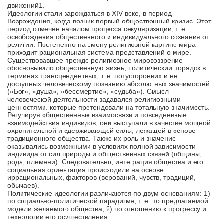
движений1.
Идеологии стали зарождаться в XIV веке, в период
Возрождения, когда возник первый общественный кризис. Этот
период отмечен началом процесса секуляризации, т. е.
освобождения общественного и индивидуального сознания от
религии. Постепенно на смену религиозной картине мира
приходит рациональная система представлений о мире.
Существовавшее прежде религиозное мировоззрение
обосновывало общественную жизнь, политический порядок в
терминах трансцендентных, т. е. потусторонних и не
доступных человеческому познанию абсолютных значимостей
(«Бог», «душа», «бессмертие», «судьба»). Смысл
человеческой деятельности задавался религиозными
ценностями, которые претендовали на тотальную значимость.
Регулируя общественные взаимосвязи и повседневные
взаимодействия индивидов, они выступали в качестве мощной
охранительной и сдерживающей силы, лежащей в основе
традиционного общества. Также их роль и значение
оказывались возможными в условиях полной зависимости
индивида от сил природы и общественных связей (общины,
рода, племени). Следовательно, интеграция общества и его
социальная ориентация происходили на основе
иррациональных, факторов (верований, чувств, традиций,
обычаев).
Политические идеологии различаются по двум основаниям: 1)
по социально-политической парадигме, т. е. по предлагаемой
модели желаемого общества; 2) по отношению к прогрессу и
технологии его осуществления.