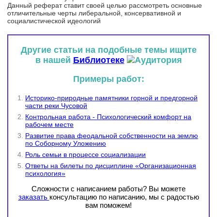
Данный реферат ставит своей целью рассмотреть основные
отличительные черты либеральной, консервативной и
социалистической идеологий
Другие статьи на подобные темы ищите
в нашей
Библиотеке
Примеры работ:
Историко-природные памятники горной и предгорной
части реки Чусовой
Контрольная работа - Психологический комфорт на
рабочем месте
Развитие права феодальной собственности на землю
по Соборному Уложению
Роль семьи в процессе социализации
Ответы на билеты по дисциплине «Организационная
психология»
Сложности с написанием работы? Вы можете
заказать
консультацию по написанию, мы с радостью
вам поможем!