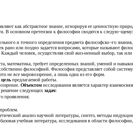
вляют как абстрактное знание, игнорируя ее ценностную приро
ти. В основном претензии к философии сводятся к следую¬щему
тельного и точного определения предмета философско¬го знания,
к рано или поздно задается вопросами, которые называют фило
п. Каждый человек, осуществляя свой жиз-ненный выбор, так или
иста, математика, требует определенных знаний, умений и навык
собственно философией. Философия представляет собой систему
о не все мировоззрение, а лишь одна из его форм.
я
цель
предлагаемой работы.
оззрение.
Объектом
исследования является характер взаимосвя
ет решение следующих
задач
:
го проявления;
 проблем.
етический анализ научной литературы, синтез, методы индукции
базовая учебная литература, исследования в области философии