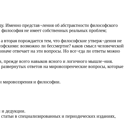
ду. Именно представ¬ления об абстрактности философского
: философия не имеет собственных реальных проблем;
 а вторая порождается тем, что философские утверж¬дения не
софскими: возможно ли бессмертие? каков смысл человеческой
 иначе отвечает на эти вопросы. Но все¬гда ли ответы можно
ов, прежде всего навыков ясного и логичного мышле¬ния.
 развернутых ответов на мировоззренческие вопросы, которые
зи мировоззрения и философии.
 и дедукции.
, статьи в специализированных и периодических изданиях,