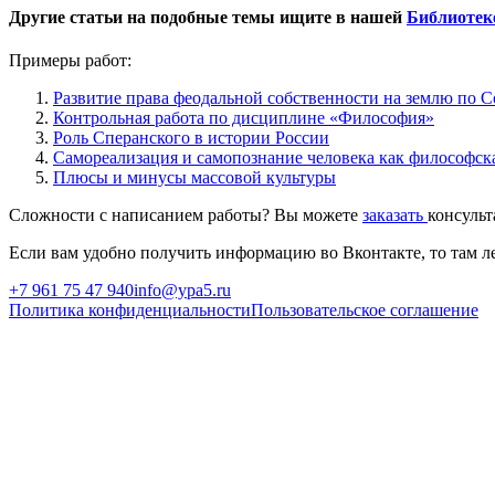
Другие статьи на подобные темы ищите в нашей
Библиотек
Примеры работ:
Развитие права феодальной собственности на землю по
Контрольная работа по дисциплине «Философия»
Роль Сперанского в истории России
Самореализация и самопознание человека как философск
Плюсы и минусы массовой культуры
Сложности с написанием работы? Вы можете
заказать
консуль
Если вам удобно получить информацию во Вконтакте, то там ле
+7 961 75 47 940
info@ypa5.ru
Политика конфиденциальности
Пользовательское соглашение