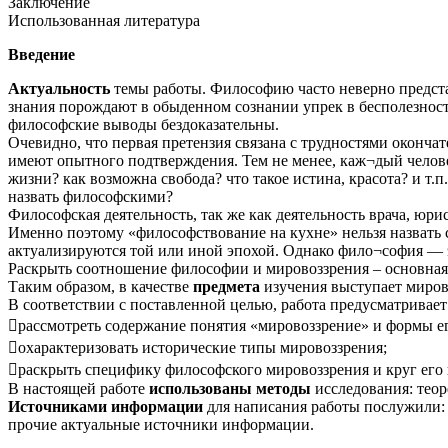
Заключение
Использованная литература
Введение
Актуальность
темы работы. Философию часто неверно предста
знания порождают в обыденном сознании упрек в бесполезнос
философские выводы бездоказательны.
Очевидно, что первая претензия связана с трудностями оконча
имеют опытного подтверждения. Тем не менее, каж¬дый челове
жизни? как возможна свобода? что такое истина, красота? и т.
назвать философскими?
Философская деятельность, так же как деятельность врача, юр
Именно поэтому «философствование на кухне» нельзя назвать 
актуализируются той или иной эпохой. Однако фило¬софия — эт
Раскрыть соотношение философии и мировоззрения – основна
Таким образом, в качестве
предмета
изучения выступает миров
В соответствии с поставленной целью, работа предусматрива
рассмотреть содержание понятия «мировоззрение» и формы е
охарактеризовать исторические типы мировоззрения;
раскрыть специфику философского мировоззрения и круг его
В настоящей работе
использованы
методы
исследования: теор
Источниками
информации
для написания работы послужили: 
прочие актуальные источники информации.