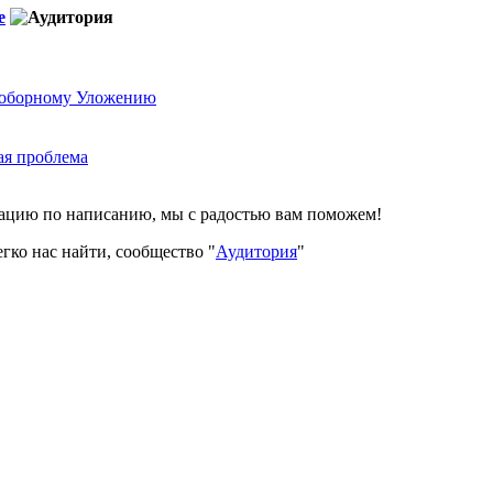
е
 Соборному Уложению
ая проблема
тацию по написанию, мы с радостью вам поможем!
гко нас найти, сообщество "
Аудитория
"