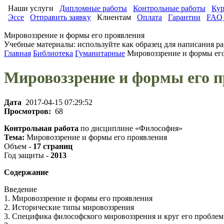
Наши услуги
Дипломные работы
Контрольные работы
Кур
Эссе
Отправить заявку
Клиентам
Оплата
Гарантии
FAQ 
Мировоззрение и формы его проявления
Учебные материалы: используйте как образец для написания ра
Главная
Библиотека
Гуманитарные
Мировоззрение и формы ег
Мировоззрение и формы его 
Дата
2017-04-15 07:29:52
Просмотров:
68
Контрольная работа
по дисциплине «Философия»
Тема:
Мировоззрение и формы его проявления
Объем -
17 страниц
Год защиты -
2013
Содержание
Введение
1. Мировоззрение и формы его проявления
2. Исторические типы мировоззрения
3. Специфика философского мировоззрения и круг его проблем