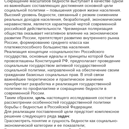
Сокращение масштабов бедности выступает в качестве одной
из важнейших составляющих достижения основной цели
социальной политики – повышения уровня жизни населения.
Высокий уровень бедности, связанный с резким снижением
реальных доходов населения, безработицей, экономическим
неравенством, является характерной чертой современной
российской действительности. Чрезмерная поляризация
общества оказывает негативное влияние на экономическое
развитие России, препятствует развитию внутреннего рынка
России, формированию среднего класса как
платежеспособного большинства населения.
Реализация концепции «социальности» Российского
государства, основные идеалы и принципы которой были
провозглашены Конституцией РФ, предполагает проведение
социальным государством активной государственной
социальной политики, направленной на обеспечение своим
гражданам базисных социальных прав. В этой связи
важнейшее теоретическое и практическое значение
приобретает разработка и реализация государственной
политики по профилактике и сокращению бедности в
современной России.
Таким образом,
цель
настоящего исследования состоит в
рассмотрении особенностей государственной политики
борьбы с бедностью в Российской Федерации.
Для реализации поставленной цели предстоит комплексное
решение следующего ряда
задач
:
рассмотреть понятие и сущность бедности как социально-
экономической категории и ее показатели;