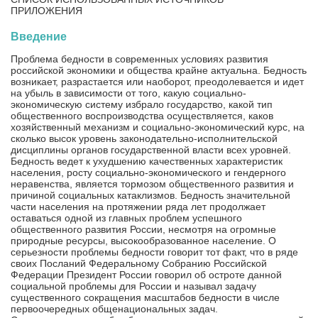
ПРИЛОЖЕНИЯ
Введение
Проблема бедности в современных условиях развития
российской экономики и общества крайне актуальна. Бедность
возникает, разрастается или наоборот, преодолевается и идет
на убыль в зависимости от того, какую социально-
экономическую систему избрало государство, какой тип
общественного воспроизводства осуществляется, каков
хозяйственный механизм и социально-экономический курс, на
сколько высок уровень законодательно-исполнительской
дисциплины органов государственной власти всех уровней.
Бедность ведет к ухудшению качественных характеристик
населения, росту социально-экономического и гендерного
неравенства, является тормозом общественного развития и
причиной социальных катаклизмов. Бедность значительной
части населения на протяжении ряда лет продолжает
оставаться одной из главных проблем успешного
общественного развития России, несмотря на огромные
природные ресурсы, высокообразованное население. О
серьезности проблемы бедности говорит тот факт, что в ряде
своих Посланий Федеральному Собранию Российской
Федерации Президент России говорил об остроте данной
социальной проблемы для России и называл задачу
существенного сокращения масштабов бедности в числе
первоочередных общенациональных задач.