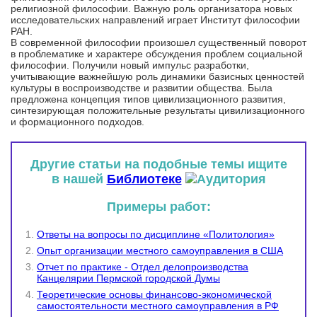
религиозной философии. Важную роль организатора новых
исследовательских направлений играет Институт философии
РАН.
В современной философии произошел существенный поворот
в проблематике и характере обсуждения проблем социальной
философии. Получили новый импульс разработки,
учитывающие важнейшую роль динамики базисных ценностей
культуры в воспроизводстве и развитии общества. Была
предложена концепция типов цивилизационного развития,
синтезирующая положительные результаты цивилизационного
и формационного подходов.
Другие статьи на подобные темы ищите
в нашей
Библиотеке
Примеры работ:
Ответы на вопросы по дисциплине «Политология»
Опыт организации местного самоуправления в США
Отчет по практике - Отдел делопроизводства
Канцелярии Пермской городской Думы
Теоретические основы финансово-экономической
самостоятельности местного самоуправления в РФ