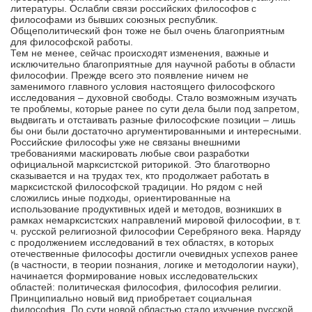
литературы. Ослабли связи российских философов с
философами из бывших союзных республик.
Общеполитический фон тоже не был очень благоприятным
для философской работы.
Тем не менее, сейчас происходят изменения, важные и
исключительно благоприятные для научной работы в области
философии. Прежде всего это появление ничем не
заменимого главного условия настоящего философского
исследования – духовной свободы. Стало возможным изучать
те проблемы, которые ранее по сути дела были под запретом,
выдвигать и отстаивать разные философские позиции – лишь
бы они были достаточно аргументированными и интересными.
Российские философы уже не связаны внешними
требованиями маскировать любые свои разработки
официальной марксистской риторикой. Это благотворно
сказывается и на трудах тех, кто продолжает работать в
марксистской философской традиции. Но рядом с ней
сложились иные подходы, ориентированные на
использование продуктивных идей и методов, возникших в
рамках немарксистских направлений мировой философии, в т.
ч. русской религиозной философии Серебряного века. Наряду
с продолжением исследований в тех областях, в которых
отечественные философы достигли очевидных успехов ранее
(в частности, в теории познания, логике и методологии науки),
начинается формирование новых исследовательских
областей: политическая философия, философия религии.
Принципиально новый вид приобретает социальная
философия. По сути новой областью стало изучение русской