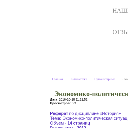
НАШ
ОТЗ
Экономико-политическа
Учебные материалы:
Главная
Библиотека
Гуманитарные
Эко
Экономико-политическа
Дата
2016-10-18 11:21:52
Просмотров:
93
Реферат
по дисциплине «История»
Тема:
Экономико-политическая ситуац
Объем -
14 страниц
Год защиты -
2012