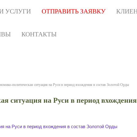
И УСЛУГИ
ОТПРАВИТЬ ЗАЯВКУ
КЛИЕ
ЫВЫ
КОНТАКТЫ
я ситуация на Руси в пер
Золотой Орды
 используйте как образец для написания р
номико-политическая ситуация на Руси в период вхождения в состав Золотой Орды
я ситуация на Руси в период вхождения
ия на Руси в период вхождения в состав Золотой Орды