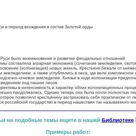
си в период вхождения в состав Золотой орды
 Руси было возникновение и развитие феодальных отношений.
мы составляла аграрная экономика (сочетание земледелия, ското
воение (колонизация) новых земель. Крестьяне бежали от княжеск
земледелием, а также углублялись в леса, где вели комплексное х
 подсечно-огневое земледелие. Князья в ходе колонизации предпо
 сведением под пашню лесов.
оррективы в интенсивность и характер обоих колонизационных про
спешно продолжалась. Однако теперь она была почти полностью п
оторое позволяло крестьянину застраховать себя практически от 
 российской государство в период нашествия так называемого мон
ьи на подобные темы ищите в нашей
Библиотеке
Примеры работ: