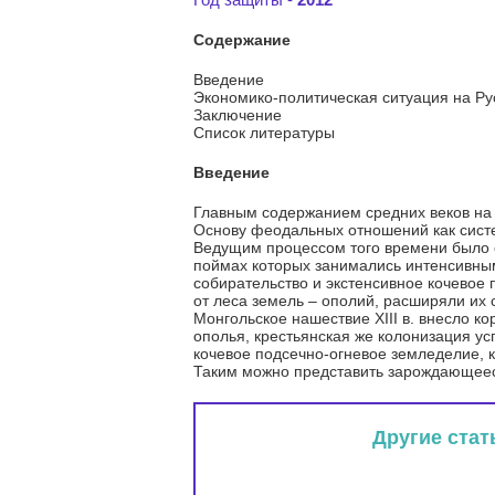
Содержание
Введение
Экономико-политическая ситуация на Ру
Заключение
Список литературы
Введение
Главным содержанием средних веков на
Основу феодальных отношений как систе
Ведущим процессом того времени было ос
поймах которых занимались интенсивным 
собирательство и экстенсивное кочевое
от леса земель – ополий, расширяли их
Монгольское нашествие XIII в. внесло к
ополья, крестьянская же колонизация у
кочевое подсечно-огневое земледелие, к
Таким можно представить зарождающееся
Другие стат