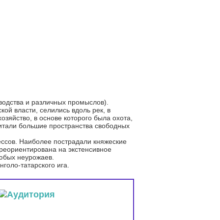
водства и различных промыслов).
ой власти, селились вдоль рек, в
озяйство, в основе которого была охота,
читали большие пространства свободных
цессов. Наиболее пострадали княжеские
ереориентирована на экстенсивное
любых неурожаев.
голо-татарского ига.