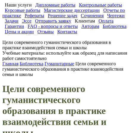
Наши услуги
Дипломные работы
Контрольные работы
Курсовые работы
Магистерские диссертации
Отчеты по
практике
Рефераты
Решение задач
Сочинения
Чертежи
Задачи
Эссе
Отправить заявку
Клиентам
Оплата
Гарантии
FAQ - вопросы и ответы
Авторам
Библиотека
Цены и акции
Отзывы
Контакты
Цели современного гуманистического образования в
практике взаимодействия семьи и школы
Учебные материалы: используйте как образец для написания
работ самостоятельно
Главная
Библиотека
Гуманитарные
Цели современного
гуманистического образования в практике взаимодействия
семьи и школы
Цели современного
гуманистического
образования в практике
взаимодействия семьи и
школы