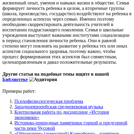
жизненный опыт, умения и навыки жизни в обществе. Семья
формирует личность ребенка в целом, а вторичные группы
(школа, производство, государство) воздействуют на ребенка в
определенных аспектах через семью. Именно поэтому
необходимо скорректировать деятельность учителей в
воспитании подрастающего поколения. Семья и школьные
учреждения выступают важными институтами социализации
в период становления личности ребенка. Они в равной
степени могут повлиять на развитие у ребенка тех или иных
аспектов социального здоровья, поэтому важно, чтобы
процесс формирования этих аспектов был совместным,
целенаправленным и давал положительные результаты.
Другие статьи на подобные темы ищите в нашей
Библиотеке
Примеры работ:
Психофизиологическая проблема
Западноевропейская средневековая музыка
Контрольная работа по дисциплине «История
экономики»
Историко-природные памятники горной и предгорной
части реки Чусовой
«Ойкономия» (домострой) Ксенофонта – памятник