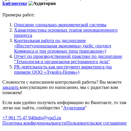
Библиотеке
Примеры работ:
Описание социально-экономической системы
Характеристика основных этапов инновационного
процесса
Контрольная работа по дисциплине
«Институциональная экономика» (кейс «подход
Коммонса и три основных типа трансакции»)
Отчет по производственной практике по дисциплине
"Технология и организация ресторанного дела"
PR-деятельность как инструмент маркетинга (на
примере ООО «Лукойл-Пермь»)
Сложности с написанием контрольной работы? Вы можете
заказать
консультацию по написанию, мы с радостью вам
поможем!
Если вам удобно получить информацию во Вконтакте, то там
легко нас найти, сообщество "
Аудитория
"
+7 961 75 47 940
info@ypa5.ru
Политика конфиденциальности
Пользовательское соглашение