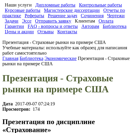
Наши услуги
Дипломные работы
Контрольные работы
Курсовые работы
Магистерские диссертации
Отчеты по
практике
Рефераты
Решение задач
Сочинения
Чертежи
Задачи
Эссе
Отправить заявку
Клиентам
Оплата
Гарантии
FAQ - вопросы и ответы
Авторам
Библиотека
Цены и акции
Отзывы
Контакты
Презентация - Страховые рынки на примере США
Учебные материалы: используйте как образец для написания
работ самостоятельно
Главная
Библиотека
Экономические
Презентация - Страховые
рынки на примере США
Презентация - Страховые
рынки на примере США
Дата
2017-09-07 07:24:19
Просмотров:
174
Презентация по дисциплине
«Страхование»