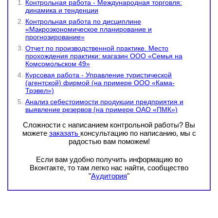
Контрольная работа - Международная торговля:
динамика и тенденции
Контрольная работа по дисциплине
«Макроэкономическое планирование и
прогнозирование»
Отчет по производственной практике. Место
прохождения практики: магазин ООО «Семья на
Комсомольском 49»
Курсовая работа - Управление туристической
(агентской) фирмой (на примере ООО «Кама-
Трэвел»)
Анализ себестоимости продукции предприятия и
выявление резервов (на примере ОАО «ПМК»)
Сложности с написанием контрольной работы? Вы
можете
заказать
консультацию по написанию, мы с
радостью вам поможем!
Если вам удобно получить информацию во
Вконтакте, то там легко нас найти, сообщество
"
Аудитория
"