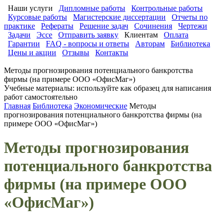
Наши услуги
Дипломные работы
Контрольные работы
Курсовые работы
Магистерские диссертации
Отчеты по
практике
Рефераты
Решение задач
Сочинения
Чертежи
Задачи
Эссе
Отправить заявку
Клиентам
Оплата
Гарантии
FAQ - вопросы и ответы
Авторам
Библиотека
Цены и акции
Отзывы
Контакты
Методы прогнозирования потенциального банкротства
фирмы (на примере ООО «ОфисМаг»)
Учебные материалы: используйте как образец для написания
работ самостоятельно
Главная
Библиотека
Экономические
Методы
прогнозирования потенциального банкротства фирмы (на
примере ООО «ОфисМаг»)
Методы прогнозирования
потенциального банкротства
фирмы (на примере ООО
«ОфисМаг»)