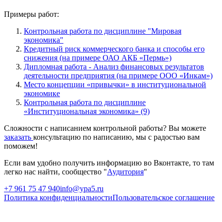
Примеры работ:
Контрольная работа по дисциплине "Мировая
экономика"
Кредитный риск коммерческого банка и способы его
снижения (на примере ОАО АКБ «Пермь»)
Дипломная работа - Анализ финансовых результатов
деятельности предприятия (на примере ООО «Инкам»)
Место концепции «привычки» в институциональной
экономике
Контрольная работа по дисциплине
«Институциональная экономика» (9)
Сложности с написанием контрольной работы? Вы можете
заказать
консультацию по написанию, мы с радостью вам
поможем!
Если вам удобно получить информацию во Вконтакте, то там
легко нас найти, сообщество "
Аудитория
"
+7 961 75 47 940
info@ypa5.ru
Политика конфиденциальности
Пользовательское соглашение