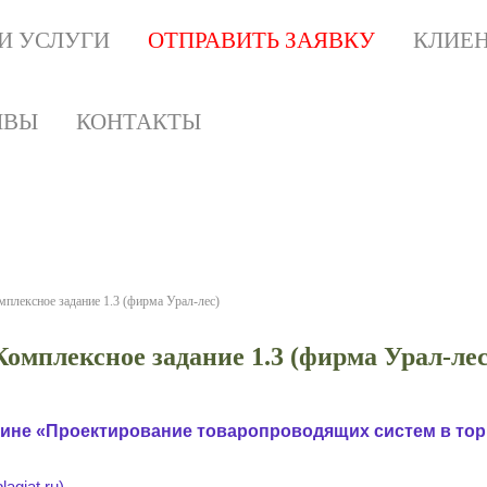
И УСЛУГИ
ОТПРАВИТЬ ЗАЯВКУ
КЛИЕ
ЫВЫ
КОНТАКТЫ
сное задание 1.3 (фирма У
 используйте как образец для написания р
мплексное задание 1.3 (фирма Урал-лес)
Комплексное задание 1.3 (фирма Урал-лес
лине «Проектирование товаропроводящих систем в тор
agiat.ru)