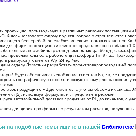
ть продукцию, производимую в различных регионах поставщиками 
Сиб-лес» заставляет фирму поднять вопрос о строительстве новог
вающего бесперебойное снабжение своих торговых клиентов Ка, К
ки для фирм, поставщиков и клиентов представлены в таблице 1.3
 собственный автомобиль грузоподъемностью qа=60 ед.; с коэффи
час; продолжительность рабочего дня шофера Тн=8 час. Производи
ств разгрузки у клиентов Wр=24 ед./час.
дачи отделу Логистики разработать проект товаропроводящей логи
ты:
торый будет обеспечивать снабжение клиентов Ка, Кв, Кс продукц
 построить географическую (топологическую) схему расположения уч
резюме;
поставок продукции с РЦ до клиентов, с учетом объема их склада JiС
ения di [2], используя формулы: и , представить резюме;
ута автомобильной доставки продукции от РЦ до клиентов, с учетом
жения для директора фирмы по результатам расчетов, полученных в
ьи на подобные темы ищите в нашей
Библиотеке