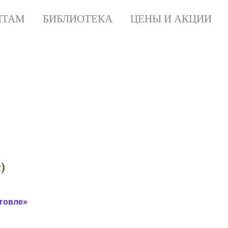
НТАМ
БИБЛИОТЕКА
ЦЕНЫ И АКЦИИ
рал-лес)
абот самостоятельно
)
говле»