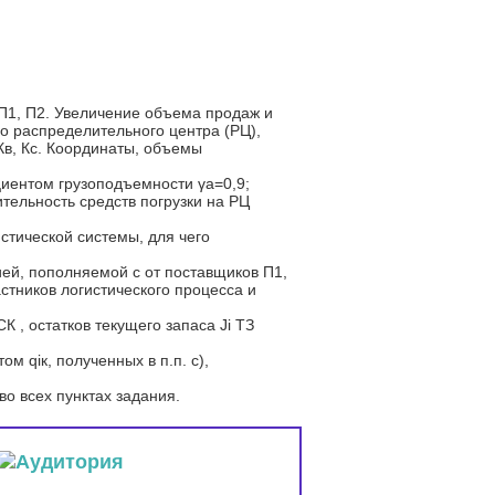
П1, П2. Увеличение объема продаж и
о распределительного центра (РЦ),
в, Кс. Координаты, объемы
.
циентом грузоподъемности γа=0,9;
тельность средств погрузки на РЦ
стической системы, для чего
ией, пополняемой с от поставщиков П1,
астников логистического процесса и
К , остатков текущего запаса Ji ТЗ
 qiк, полученных в п.п. с),
о всех пунктах задания.