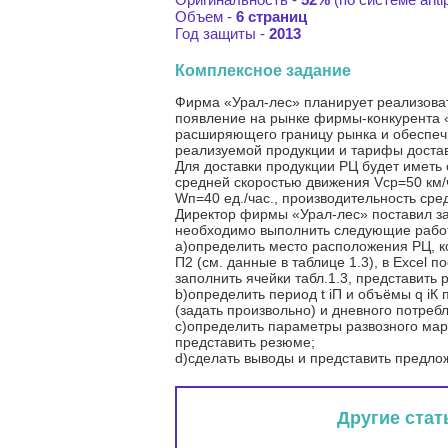
Объем -
6 страниц
Год защиты -
2013
Комплексное задание
Фирма «Урал-лес» планирует реализова
появление на рынке фирмы-конкурента «
расширяющего границу рынка и обеспечи
реализуемой продукции и тарифы достав
Для доставки продукции РЦ будет иметь
средней скоростью движения Vср=50 км/
Wп=40 ед./час., производительность сред
Директор фирмы «Урал-лес» поставил за
необходимо выполнить следующие рабо
a)определить место расположения РЦ, ко
П2 (см. данные в таблице 1.3), в Excel
заполнить ячейки табл.1.3, представить 
b)определить период t iП и объёмы q iК 
(задать произвольно) и дневного потребл
c)определить параметры развозного маршр
представить резюме;
d)сделать выводы и представить предло
Другие стат