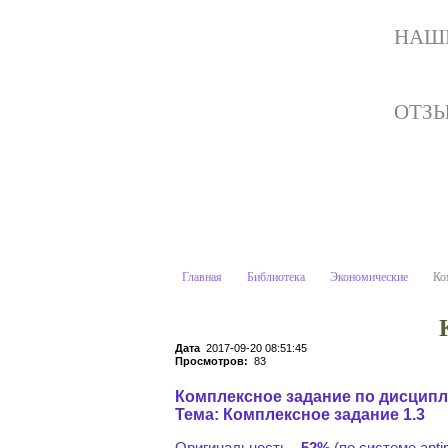
НАШ
ОТЗ
Комплек
Учебные материалы:
Главная
Библиотека
Экономические
Ко
Дата
2017-09-20 08:51:45
Просмотров:
83
Комплексное задание по дисцип
Тема: Комплексное задание 1.3
Оригинальность -
52%
(по системе antipl