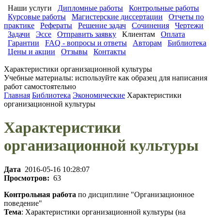
Наши услуги
Дипломные работы
Контрольные работы
Курсовые работы
Магистерские диссертации
Отчеты по
практике
Рефераты
Решение задач
Сочинения
Чертежи
Задачи
Эссе
Отправить заявку
Клиентам
Оплата
Гарантии
FAQ - вопросы и ответы
Авторам
Библиотека
Цены и акции
Отзывы
Контакты
Характеристики организационной культуры
Учебные материалы: используйте как образец для написания
работ самостоятельно
Главная
Библиотека
Экономические
Характеристики
организационной культуры
Характеристики
организационной культуры
Дата
2016-05-16 10:28:07
Просмотров:
63
Контрольная работа
по дисциплине "Организационное
поведение"
Тема
: Характеристики организационной культуры (на