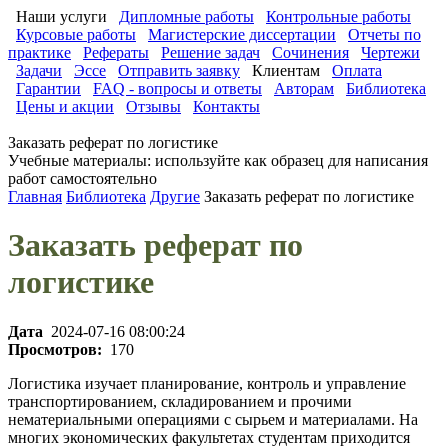
Наши услуги
Дипломные работы
Контрольные работы
Курсовые работы
Магистерские диссертации
Отчеты по
практике
Рефераты
Решение задач
Сочинения
Чертежи
Задачи
Эссе
Отправить заявку
Клиентам
Оплата
Гарантии
FAQ - вопросы и ответы
Авторам
Библиотека
Цены и акции
Отзывы
Контакты
Заказать реферат по логистике
Учебные материалы: используйте как образец для написания
работ самостоятельно
Главная
Библиотека
Другие
Заказать реферат по логистике
Заказать реферат по
логистике
Дата
2024-07-16 08:00:24
Просмотров:
170
Логистика изучает планирование, контроль и управление
транспортированием, складированием и прочими
нематериальными операциями с сырьем и материалами. На
многих экономических факультетах студентам приходится