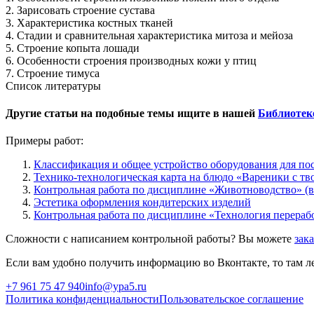
2. Зарисовать строение сустава
3. Характеристика костных тканей
4. Стадии и сравнительная характеристика митоза и мейоза
5. Строение копыта лошади
6. Особенности строения производных кожи у птиц
7. Строение тимуса
Список литературы
Другие статьи на подобные темы ищите в нашей
Библиотек
Примеры работ:
Классификация и общее устройство оборудования для по
Технико-технологическая карта на блюдо «Вареники с тв
Контрольная работа по дисциплине «Животноводство» (в
Эстетика оформления кондитерских изделий
Контрольная работа по дисциплине «Технология перераб
Сложности с написанием контрольной работы? Вы можете
зак
Если вам удобно получить информацию во Вконтакте, то там ле
+7 961 75 47 940
info@ypa5.ru
Политика конфиденциальности
Пользовательское соглашение