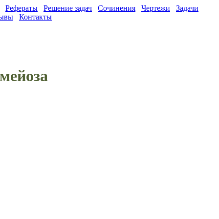
Рефераты
Решение задач
Сочинения
Чертежи
Задачи
ывы
Контакты
 мейоза