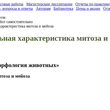
совые работы
Магистерские диссертации
Отчеты по практике
- вопросы и ответы
Авторам
Библиотека
Цены и акции
Отз
оза
бот самостоятельно
характеристика митоза и мейоза
ьная характеристика митоза и
Морфология животных»
тоза и мейоза