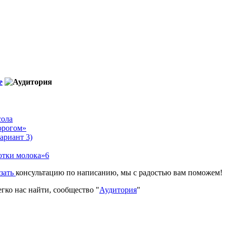
е
сола
орогом»
ариант 3)
отки молока»6
азать
консультацию по написанию, мы с радостью вам поможем!
гко нас найти, сообщество "
Аудитория
"