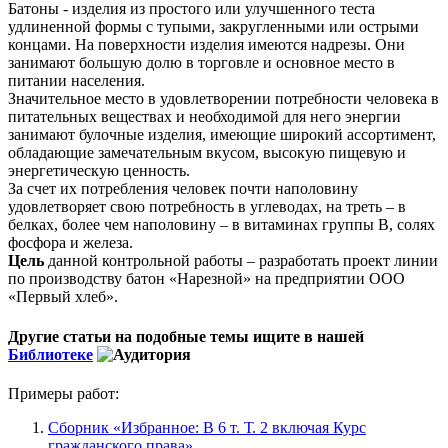
Батоны - изделия из простого или улучшенного теста
удлиненной формы с тупыми, закругленными или острыми
концами. На поверхности изделия имеются надрезы. Они
занимают большую долю в торговле и основное место в
питании населения.
Значительное место в удовлетворении потребности человека в
питательных веществах и необходимой для него энергии
занимают булочные изделия, имеющие широкий ассортимент,
обладающие замечательным вкусом, высокую пищевую и
энергетическую ценность.
За счет их потребления человек почти наполовину
удовлетворяет свою потребность в углеводах, на треть – в
белках, более чем наполовину – в витаминах группы В, солях
фосфора и железа.
Цель
данной контрольной работы – разработать проект линии
по производству батон «Нарезной» на предприятии ООО
«Первый хлеб».
Другие статьи на подобные темы ищите в нашей
Библиотеке
Примеры работ:
Сборник «Избранное: В 6 т. Т. 2 включая Курс
гражданского права»