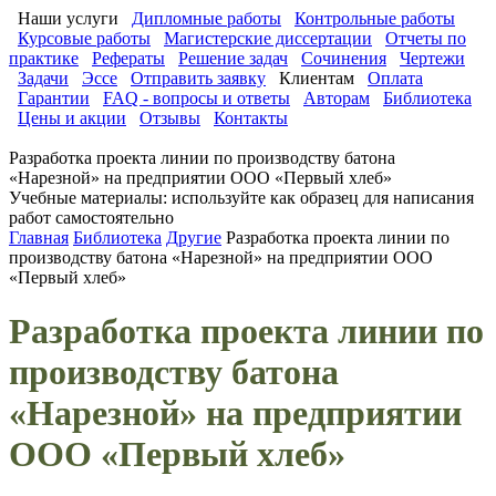
Наши услуги
Дипломные работы
Контрольные работы
Курсовые работы
Магистерские диссертации
Отчеты по
практике
Рефераты
Решение задач
Сочинения
Чертежи
Задачи
Эссе
Отправить заявку
Клиентам
Оплата
Гарантии
FAQ - вопросы и ответы
Авторам
Библиотека
Цены и акции
Отзывы
Контакты
Разработка проекта линии по производству батона
«Нарезной» на предприятии ООО «Первый хлеб»
Учебные материалы: используйте как образец для написания
работ самостоятельно
Главная
Библиотека
Другие
Разработка проекта линии по
производству батона «Нарезной» на предприятии ООО
«Первый хлеб»
Разработка проекта линии по
производству батона
«Нарезной» на предприятии
ООО «Первый хлеб»