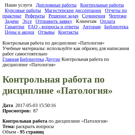
Наши услуги
Дипломные работы
Контрольные работы
Курсовые работы
Магистерские диссертации
Отчеты по
практике
Рефераты
Решение задач
Сочинения
Чертежи
Задачи
Эссе
Отправить заявку
Клиентам
Оплата
Гарантии
FAQ - вопросы и ответы
Авторам
Библиотека
Цены и акции
Отзывы
Контакты
Контрольная работа по дисциплине «Патология»
Учебные материалы: используйте как образец для написания
работ самостоятельно
Главная
Библиотека
Другие
Контрольная работа по
дисциплине «Патология»
Контрольная работа по
дисциплине «Патология»
Дата
2017-05-03 15:50:16
Просмотров:
87
Контрольная работа
по дисциплине «Патология»
Тема:
раскрыть вопросы
Объем -
95 страниц