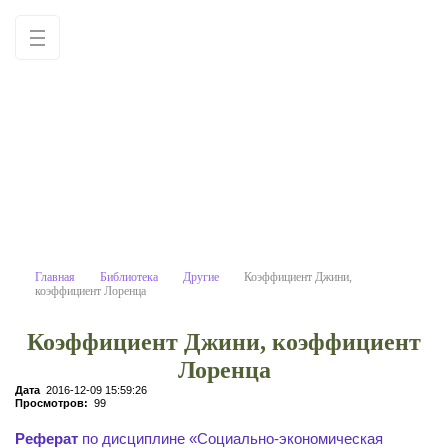
Коэффициент Джини, коэффици
Учебные материалы: используйте как
образец для написания работ
самостоятельно
Главная
Библиотека
Другие
Коэффициент Джини,
коэффициент Лоренца
Коэффициент Джини, коэффициент
Лоренца
Дата
2016-12-09 15:59:26
Просмотров:
99
Реферат
по дисциплине «Социально-экономическая