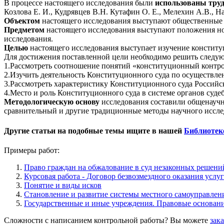
В процессе настоящего исследования были
использованы тр
Козлова Е. И., Кудрявцев В.Н. Кутафин О. Е., Мелехин А.В., На
Объектом
настоящего исследования выступают общественные 
Предметом
настоящего исследования выступают положения но
исследования.
Целью
настоящего исследования выступает изучение конституц
Для достижения поставленной цели необходимо решить след
1.Рассмотреть соотношение понятий «конституционный контро
2.Изучить деятельность Конституционного суда по осуществл
3.Рассмотреть характеристику Конституционного суда Российс
4.Место и роль Конституционного суда в системе органов суде
Методологическую основу
исследования составили общенаучны
сравнительный и другие традиционные методы научного иссле
Другие статьи на подобные темы ищите в нашей
Библиотек
Примеры работ:
Право граждан на обжалование в суд незаконных решени
Курсовая работа - Договор безвозмездного оказания услуг
Понятие и виды исков
Становление и развитие системы местного самоуправлени
Государственные и иные учреждения. Правовые основани
Сложности с написанием контрольной работы? Вы можете
зак