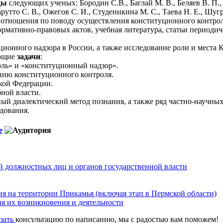
уды
следующих ученых: Бородин С.В., Баглай М. В., Беляев В. П.,
рутто С. В., Ожегов С. И., Студеникина М. С., Таева Н. Е., Шугр
отношения по поводу осуществления конституционного контрол
рмативно-правовых актов, учебная литература, статьи период
ионного надзора в России, а также исследование роли и места К
ующие
задачи
:
ль» и «конституционный надзор».
ению конституционного контроля.
кой Федерации.
бной власти.
й диалектический метод познания, а также ряд частно-научных 
дования.
е
й должностных лиц и органов государственной власти
я на территории Прикамья (включая этап в Пермской области)
я их возникновения и деятельности
азать
консультацию по написанию, мы с радостью вам поможем!