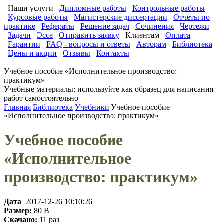
Наши услуги
Дипломные работы
Контрольные работы
Курсовые работы
Магистерские диссертации
Отчеты по
практике
Рефераты
Решение задач
Сочинения
Чертежи
Задачи
Эссе
Отправить заявку
Клиентам
Оплата
Гарантии
FAQ - вопросы и ответы
Авторам
Библиотека
Цены и акции
Отзывы
Контакты
Учебное пособие «Исполнительное производство:
практикум»
Учебные материалы: используйте как образец для написания
работ самостоятельно
Главная
Библиотека
Учебники
Учебное пособие
«Исполнительное производство: практикум»
Учебное пособие
«Исполнительное
производство: практикум»
Дата
2017-12-26 10:10:26
Размер:
80 B
Скачано:
11 раз