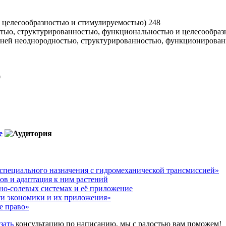
, целесообразностью и стимулируемостью) 248
стью, структурированностью, функциональностью и целесообраз
енней неоднородностью, структурированностью, функционирован
0
е
 специального назначения с гидромеханической трансмиссией»
ов и адаптация к ним растений
но-солевых системах и её приложение
и экономики и их приложения»
е право»
азать
консультацию по написанию, мы с радостью вам поможем!