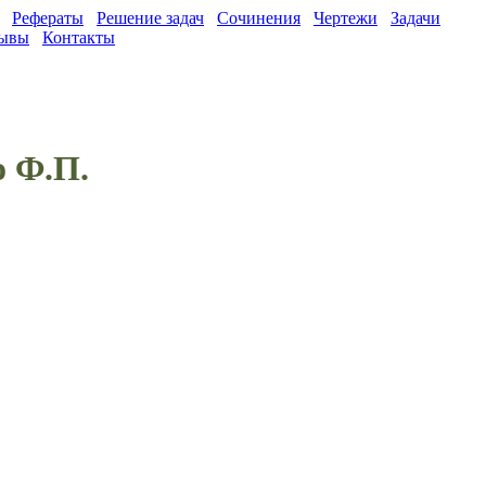
Рефераты
Решение задач
Сочинения
Чертежи
Задачи
ывы
Контакты
о Ф.П.