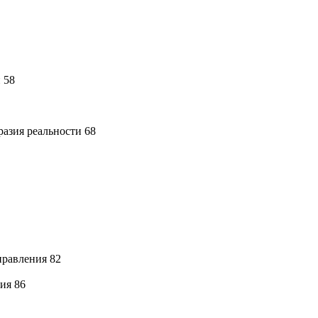
 58
разия реальности 68
правления 82
ия 86