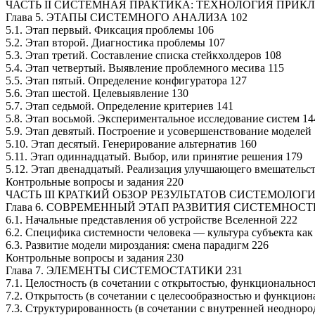
ЧАСТЬ II СИСТЕМНАЯ ПРАКТИКА: ТЕХНОЛОГИЯ ПРИ
Глава 5. ЭТАПЫ СИСТЕМНОГО АНАЛИЗА 102
5.1. Этап первый. Фиксация проблемы 106
5.2. Этап второй. Диагностика проблемы 107
5.3. Этап третий. Составление списка стейкхолдеров 108
5.4. Этап четвертый. Выявление проблемного месива 115
5.5. Этап пятый. Определение конфигуратора 127
5.6. Этап шестой. Целевыявление 130
5.7. Этап седьмой. Определение критериев 141
5.8. Этап восьмой. Экспериментальное исследование систем 14
5.9. Этап девятый. Построение и усовершенствование моделей
5.10. Этап десятый. Генерирование альтернатив 160
5.11. Этап одиннадцатый. Выбор, или принятие решения 179
5.12. Этап двенадцатый. Реализация улучшающего вмешательст
Контрольные вопросы и задания 220
ЧАСТЬ III КРАТКИЙ ОБЗОР РЕЗУЛЬТАТОВ СИСТЕМОЛОГ
Глава 6. СОВРЕМЕННЫЙ ЭТАП РАЗВИТИЯ СИСТЕМНОС
6.1. Начальные представления об устройстве Вселенной 222
6.2. Специфика системности человека — культура субъекта как
6.3. Развитие модели мироздания: смена парадигм 226
Контрольные вопросы и задания 230
Глава 7. ЭЛЕМЕНТЫ СИСТЕМОСТАТИКИ 231
7.1. Целостность (в сочетании с открытостью, функционально
7.2. Открытость (в сочетании с целесообразностью и функцион
7.3. Структурированность (в сочетании с внутренней неоднор