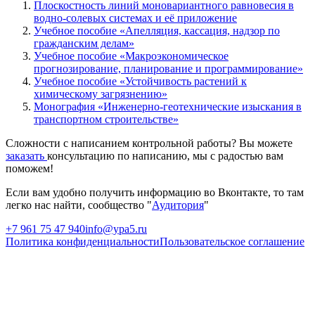
Плоскостность линий моновариантного равновесия в
водно-солевых системах и её приложение
Учебное пособие «Апелляция, кассация, надзор по
гражданским делам»
Учебное пособие «Макроэкономическое
прогнозирование, планирование и программирование»
Учебное пособие «Устойчивость растений к
химическому загрязнению»
Монография «Инженерно-геотехнические изыскания в
транспортном строительстве»
Сложности с написанием контрольной работы? Вы можете
заказать
консультацию по написанию, мы с радостью вам
поможем!
Если вам удобно получить информацию во Вконтакте, то там
легко нас найти, сообщество "
Аудитория
"
+7 961 75 47 940
info@ypa5.ru
Политика конфиденциальности
Пользовательское соглашение