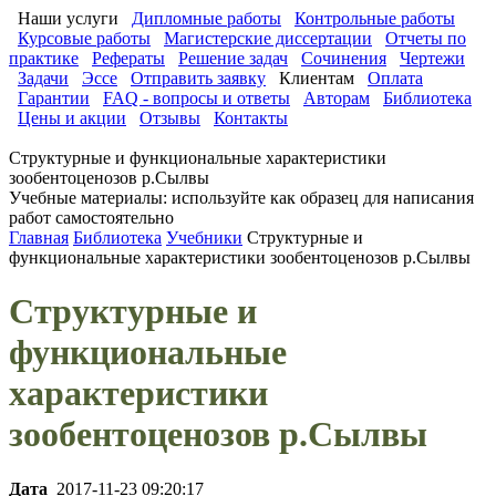
Наши услуги
Дипломные работы
Контрольные работы
Курсовые работы
Магистерские диссертации
Отчеты по
практике
Рефераты
Решение задач
Сочинения
Чертежи
Задачи
Эссе
Отправить заявку
Клиентам
Оплата
Гарантии
FAQ - вопросы и ответы
Авторам
Библиотека
Цены и акции
Отзывы
Контакты
Структурные и функциональные характеристики
зообентоценозов р.Сылвы
Учебные материалы: используйте как образец для написания
работ самостоятельно
Главная
Библиотека
Учебники
Структурные и
функциональные характеристики зообентоценозов р.Сылвы
Структурные и
функциональные
характеристики
зообентоценозов р.Сылвы
Дата
2017-11-23 09:20:17