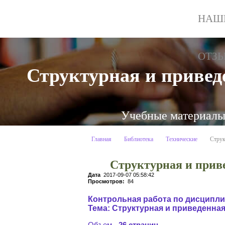
НАШ
ОТЗ
Структурная и привед
Учебные материалы:
Главная
Библиотека
Технические
Струк
Структурная и прив
Дата
2017-09-07 05:58:42
Просмотров:
84
Контрольная работа по дисципл
Тема: Структурная и приведенн
Объем -
26 страниц