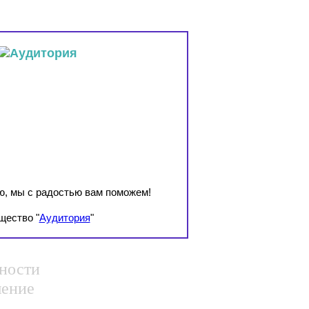
ю, мы с радостью вам поможем!
щество "
Аудитория
"
ности
шение