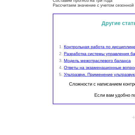
Составим прогноз на три года
Рассчитаем значение с учетом сезонной
Другие стат
Контрольная работа по дисциплине
Разработка системы управления ба
Модель межотраслевого баланса
Ответы на экзаменационные вопро
Ультразвук. Применение ультразвук
Сложности с написанием конт
Если вам удобно по
+