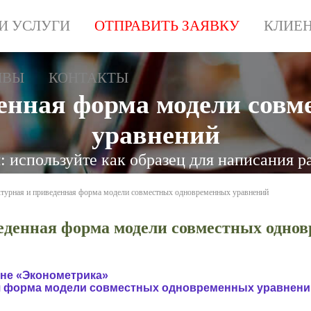
И УСЛУГИ
ОТПРАВИТЬ ЗАЯВКУ
КЛИЕ
ЫВЫ
КОНТАКТЫ
енная форма модели сов
уравнений
 используйте как образец для написания р
турная и приведенная форма модели совместных одновременных уравнений
еденная форма модели совместных одно
ине «Эконометрика»
ая форма модели совместных одновременных уравнени