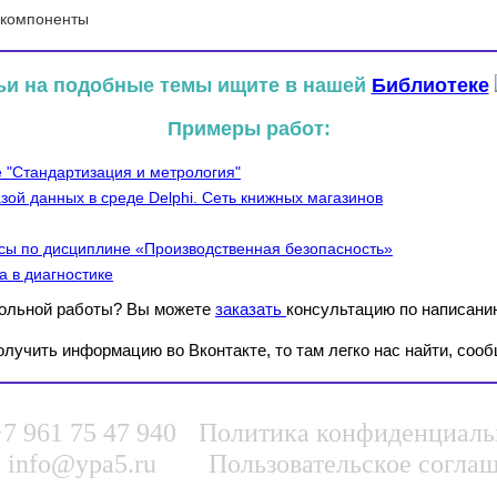
 компоненты
ьи на подобные темы ищите в нашей
Библиотеке
Примеры работ:
 "Стандартизация и метрология"
зой данных в среде Delphi. Сеть книжных магазинов
сы по дисциплине «Производственная безопасность»
а в диагностике
рольной работы? Вы можете
заказать
консультацию по написани
лучить информацию во Вконтакте, то там легко нас найти, сооб
7 961 75 47 940
Политика конфиденциаль
info@ypa5.ru
Пользовательское согла