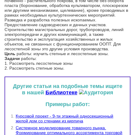
почвенно - растительного покрова, в том числе без оборота
пласта (боронование, обработка культиватором, плоскорезом
или другими механизмами, щелевание), кроме проводимых в
рамках необходимых культуртехнических мероприятий.
Разведка и разработка полезных ископаемых.
Предоставление садоводческих и дачных участков.
Строительство магистральных дорог, трубопроводов, линий
электропередачи и других коммуникаций, а также
строительство и эксплуатация хозяйственных и жилых
объектов, не связанных с функционированием ООПТ. Для
лесостепной зоны это другие условия производства.
Цель
работы: изучить степные и лесостепные зоны.
Задачи
работы:
1. Рассмотреть лесостепные зоны
2. Рассмотреть степные зоны.
Другие статьи на подобные темы ищите
в нашей
Библиотеке
Примеры работ:
Курсовой проект - 9-ти этажный односекционный
жилой дом со стенами из кирпича
Системное моделирование товарного рынка.
Формирование оптимального ассортимента торговой