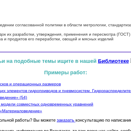
едении согласованной политики в области метрологии, стандартиз
док их разработки, утверждения, применения и пересмотра (ГОСТ)
а и продуктов его переработки, овощей и мясных изделий
ьи на подобные темы ищите в нашей
Библиотеке
Примеры работ:
усков и операционных размеров
щих элементов гидроприводов и пневмосистем. Гидрораспределит
ведение» (54)
 модели совместных одновременных уравнений
 «Материаловедение»
рольной работы? Вы можете
заказать
консультацию по написани
лучить информацию во Вконтакте, то там легко нас найти, сооб