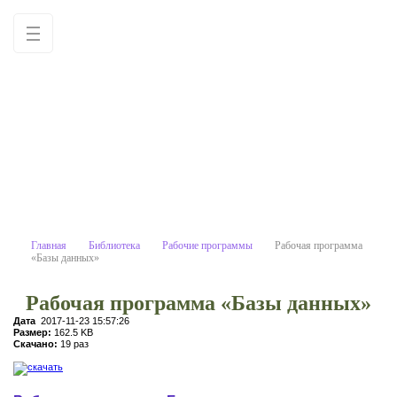
Рабочая программа «Базы данн
Учебные материалы: используйте как
образец для написания работ
самостоятельно
Главная
Библиотека
Рабочие программы
Рабочая программа
«Базы данных»
Рабочая программа «Базы данных»
Дата
2017-11-23 15:57:26
Размер:
162.5 KB
Скачано:
19 раз