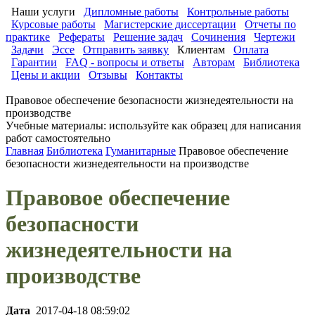
Наши услуги
Дипломные работы
Контрольные работы
Курсовые работы
Магистерские диссертации
Отчеты по
практике
Рефераты
Решение задач
Сочинения
Чертежи
Задачи
Эссе
Отправить заявку
Клиентам
Оплата
Гарантии
FAQ - вопросы и ответы
Авторам
Библиотека
Цены и акции
Отзывы
Контакты
Правовое обеспечение безопасности жизнедеятельности на
производстве
Учебные материалы: используйте как образец для написания
работ самостоятельно
Главная
Библиотека
Гуманитарные
Правовое обеспечение
безопасности жизнедеятельности на производстве
Правовое обеспечение
безопасности
жизнедеятельности на
производстве
Дата
2017-04-18 08:59:02